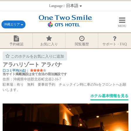
：日本語
Language
沖縄エリア
MENU
予約確認
お気に入り
閲覧履歴
サポート・FAQ
このホテルをお気に入りに追加
アラハリゾート アラパナ
口コミ平均[4点]：
当サイト掲載施設は全て合法の宿泊施設です
住所：沖縄県中頭郡北谷町北谷2-16-7
駐車場：有り 無料 要事前予約 チェックイン時に車のNoをフロントへお願
いします。
ホテル基本情報を見る