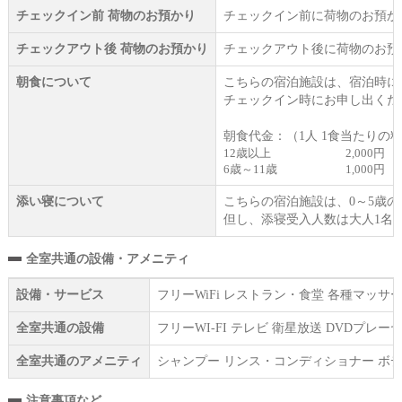
チェックイン前 荷物のお預かり
チェックイン前に荷物のお預か
チェックアウト後 荷物のお預かり
チェックアウト後に荷物のお預
朝食について
こちらの宿泊施設は、宿泊時に
チェックイン時にお申し出くだ
朝食代金：（1人 1食当たりの
12歳以上
2,000円
6歳～11歳
1,000円
添い寝について
こちらの宿泊施設は、0～5歳
但し、添寝受入人数は大人1名
全室共通の設備・アメニティ
設備・サービス
フリーWiFi レストラン・食堂 各種マッ
全室共通の設備
フリーWI‐FI テレビ 衛星放送 DVD
全室共通のアメニティ
シャンプー リンス・コンディショナー ボデ
注意事項など