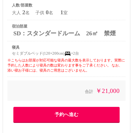
人数/部屋数
2
0
1
大人
名 子供
名
室
宿泊部屋
SD：スタンダードルーム 26㎡ 禁煙
寝具
セミダブルベッド(120×200cm)
×2台
※こちらはお部屋が対応可能な寝具の最大数を表示しております。実際に
予約した人数により寝具の数は変わります事をご了承ください。 なお、
添い寝お子様には、寝具のご用意はございません。
￥21,000
合計