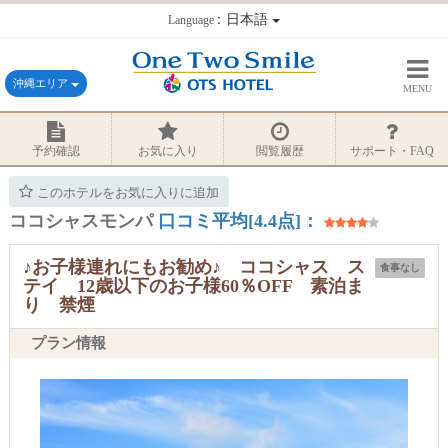
：日本語
Language
沖縄エリア
MENU
予約確認
お気に入り
閲覧履歴
サポート・FAQ
このホテルをお気に入りに追加
ココシャスモンパ
口コミ平均[4.4点]：
♪お子様連れにもお勧め♪ ココシャス ス
食事なし
テイ 12歳以下のお子様60％OFF 素泊ま
り 禁煙
プラン情報