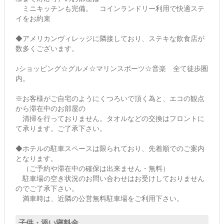
ミニキッチンも完備。 コインランドリー利用で快適ステ
イをお約束
◆アメリカンヴィレッジに隣接しており、ステキな飲食店が
数多くございます。
♪ショッピング☆グルメ☆マリンスポーツ☆音楽 全て徒歩圏
内。
※お客様がご自宅のようにくつろいで頂く為と、エコの観点
から滞在中のお部屋の
清掃を行っておりません。タオルなどの交換はフロントに
て承ります。ご了承下さい。
◆ホテルの駐車スペースは限られており、先着順でのご案内
となります。
（ご予約や滞在中の確保は出来ません・無料）
駐車場の空き状況のお問い合わせはお受けしておりません
のでご了承下さい。
満車時は、近隣の公営無料駐車場をご利用下さい。
子供・添い寝料金