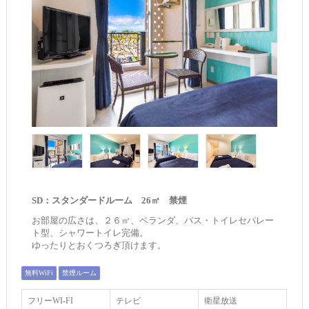
SD：スタンダードルーム 26㎡ 禁煙
お部屋の広さは、２６㎡、ベランダ、バス・トイレセパレー
ト型、シャワートイレ完備。
ゆったりとおくつろぎ頂けます。
無料WiFi
禁煙ルーム
フリーWI‐FI
テレビ
衛星放送