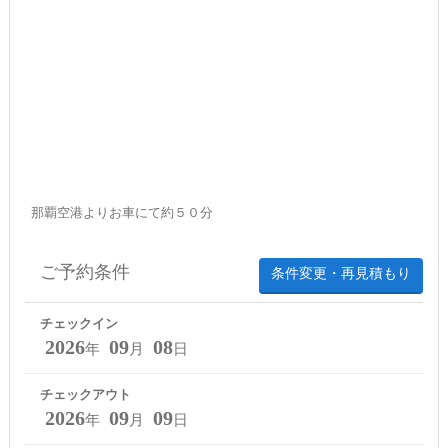
那覇空港よりお車にて約５０分
ご予約条件
条件変更・再見積もり
チェックイン
2026
09
08
年
月
日
チェックアウト
2026
09
09
年
月
日