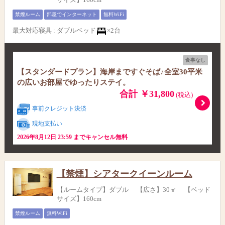
禁煙ルーム
部屋でインターネット
無料WiFi
最大対応寝具
:
ダブルベッド
×2台
食事なし
【スタンダードプラン】海岸まですぐそば♪全室30平米
の広いお部屋でゆったりステイ。
合計 ￥31,800
(税込)
事前クレジット決済
現地支払い
2026年8月12日 23:59 までキャンセル無料
【禁煙】シアタークイーンルーム
【ルームタイプ】ダブル 【広さ】30㎡ 【ベッド
サイズ】160cm
禁煙ルーム
無料WiFi