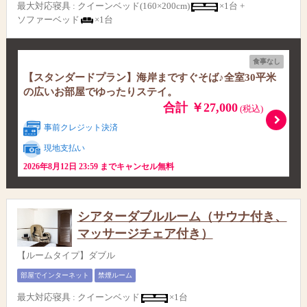
最大対応寝具
:
クイーンベッド(160×200cm)
×1台 +
ソファーベッド
×1台
食事なし
【スタンダードプラン】海岸まですぐそば♪全室30平米
の広いお部屋でゆったりステイ。
合計 ￥27,000
(税込)
事前クレジット決済
現地支払い
2026年8月12日 23:59 までキャンセル無料
シアターダブルルーム（サウナ付き、
マッサージチェア付き）
【ルームタイプ】ダブル
部屋でインターネット
禁煙ルーム
最大対応寝具
:
クイーンベッド
×1台