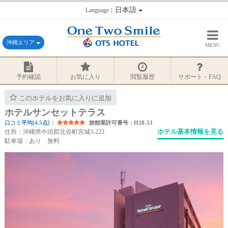
：日本語
Language
沖縄エリア
MENU
予約確認
お気に入り
閲覧履歴
サポート・FAQ
このホテルをお気に入りに追加
ホテルサンセットテラス
口コミ平均[4.5点]：
旅館業許可番号：H28-53
ホテル基本情報を見る
住所：沖縄県中頭郡北谷町宮城3-223
駐車場：あり 無料