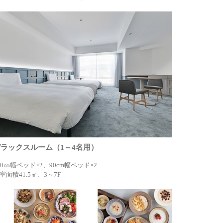
デラックスルーム（1～4名用）
40㎝幅ベッド×2、90cm幅ベッド×2
室面積41.5㎡、3～7F