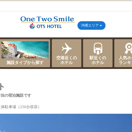
沖縄エリア
空港近くの
駅近くの
人気ホ
施設タイプから探す
ホテル
ホテル
ランキ
ト
合法の宿泊施設です
体駐車場（250台収容）