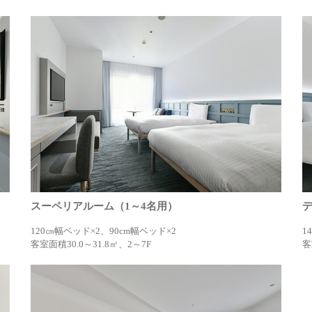
スーペリアルーム（1～4名用）
120㎝幅ベッド×2、90cm幅ベッド×2
1
客室面積30.0～31.8㎡、2～7F
客