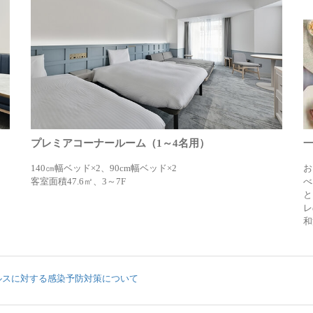
プレミアコーナールーム（1～4名用）
140㎝幅ベッド×2、90cm幅ベッド×2
お
客室面積47.6㎡、3～7F
べ
と
レ
和
ルスに対する感染予防対策について