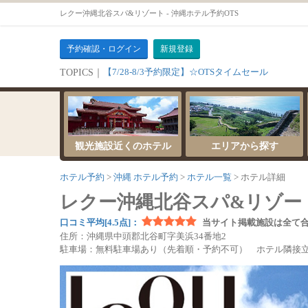
レクー沖縄北谷スパ&リゾート - 沖縄ホテル予約OTS
予約確認・ログイン
新規登録
【7/28-8/3予約限定】☆OTSタイムセール
TOPICS｜
観光施設近くのホテル
エリアから探す
ホテル予約
沖縄 ホテル予約
ホテル一覧
ホテル詳細
レクー沖縄北谷スパ&リゾー
口コミ平均[4.5点]：
当サイト掲載施設は全て
住所：沖縄県中頭郡北谷町字美浜34番地2
駐車場：無料駐車場あり（先着順・予約不可） ホテル隣接立