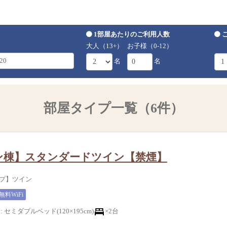
1部屋あたりのご利用人数
大人（13+）
お子様（0-12）
名
名
部屋タイプ一覧（6件）
ン棟】スタンダードツイン【禁煙】
イプ】ツイン
無料WiFi
:
セミダブルベッド(120×195cm)
×2台