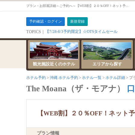
プラン・お部屋詳細～ご予約へ～【WEB割】２０％OFF！ネット予約でお得♪大人なHawaiianコンドミニアムへ【軽朝食無料】【パーシャルオーシャンビューダブルルーム】
予約確認・ログイン
新規登録
【7/28-8/3予約限定】☆OTSタイムセール
TOPICS｜
観光施設近くのホテル
エリアから探す
ホテル予約
沖縄 ホテル予約
ホテル一覧
ホテル詳細
プ
The Moana（ザ・モアナ）
口
【WEB割】２０％OFF！ネット予
プラン情報