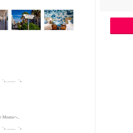
゜+.――゜+
Moanaへ。
゜+.――゜+