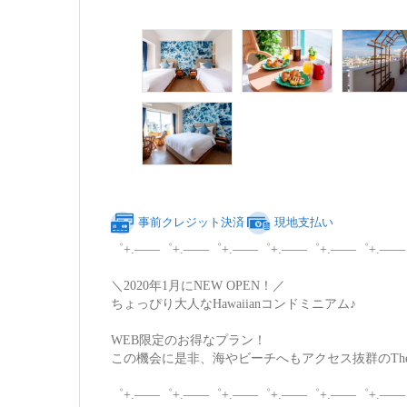
事前クレジット決済
現地支払い
゜+.――゜+.――゜+.――゜+.――゜+.――゜+.――
＼2020年1月にNEW OPEN！／
ちょっぴり大人なHawaiianコンドミニアム♪
WEB限定のお得なプラン！
この機会に是非、海やビーチへもアクセス抜群のThe 
゜+.――゜+.――゜+.――゜+.――゜+.――゜+.――