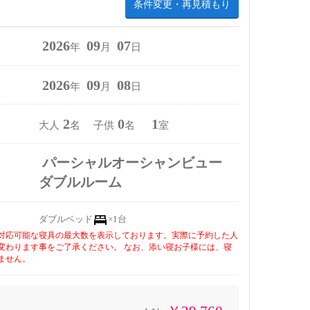
条件変更・再見積もり
2026
09
07
年
月
日
2026
09
08
年
月
日
2
0
1
大人
名 子供
名
室
パーシャルオーシャンビュー
ダブルルーム
ダブルベッド
×1台
対応可能な寝具の最大数を表示しております。実際に予約した人
変わります事をご了承ください。 なお、添い寝お子様には、寝
ません。