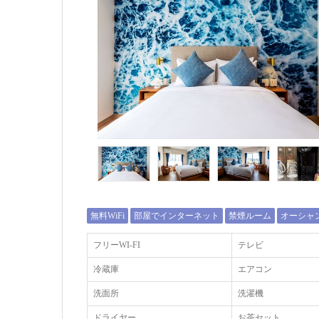
無料WiFi
部屋でインターネット
禁煙ルーム
オーシャ
フリーWI‐FI
テレビ
冷蔵庫
エアコン
洗面所
洗濯機
ドライヤー
お茶セット