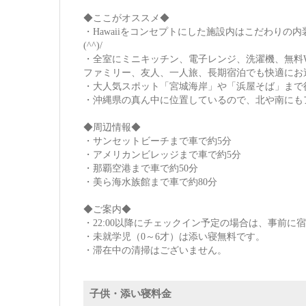
◆ここがオススメ◆
・Hawaiiをコンセプトにした施設内はこだわりの
(^^)/
・全室にミニキッチン、電子レンジ、洗濯機、無料Wi
ファミリー、友人、一人旅、長期宿泊でも快適にお
・大人気スポット「宮城海岸」や「浜屋そば」まで
・沖縄県の真ん中に位置しているので、北や南にも
◆周辺情報◆
・サンセットビーチまで車で約5分
・アメリカンビレッジまで車で約5分
・那覇空港まで車で約50分
・美ら海水族館まで車で約80分
◆ご案内◆
・22:00以降にチェックイン予定の場合は、事前
・未就学児（0～6才）は添い寝無料です。
・滞在中の清掃はございません。
子供・添い寝料金