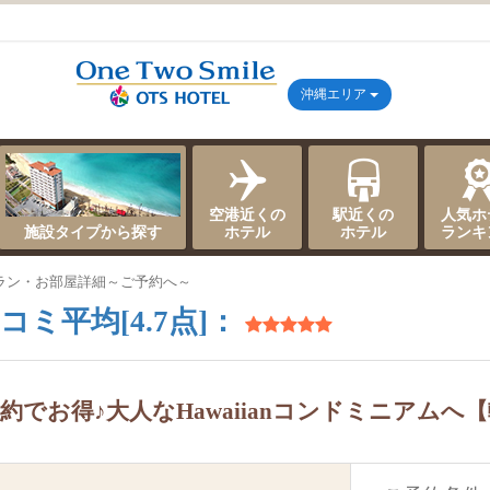
沖縄エリア
空港近くの
駅近くの
人気ホ
施設タイプから探す
ホテル
ホテル
ランキ
ラン・お部屋詳細～ご予約へ～
コミ平均[4.7点]：
約でお得♪大人なHawaiianコンドミニアムへ