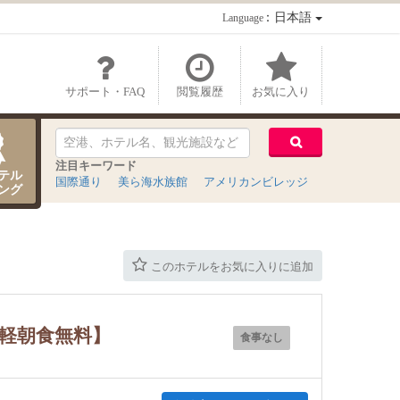
：日本語
Language
サポート・FAQ
閲覧履歴
お気に入り
注目キーワード
テル
国際通り
美ら海水族館
アメリカンビレッジ
ング
このホテルをお気に入りに追加
【軽朝食無料】
食事なし