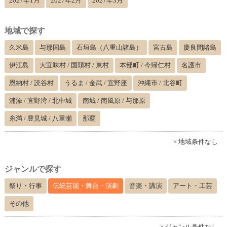
2027年1月
2027年2月
2027年3月
地域で探す
久米島
与那国島
石垣島（八重山諸島）
宮古島
慶良間諸島
伊江島
大宜味村 / 国頭村 / 東村
本部町 / 今帰仁村
名護市
恩納村 / 読谷村
うるま / 金武 / 宜野座
沖縄市 / 北谷町
浦添 / 宜野湾 / 北中城
南城 / 南風原 / 与那原
糸満 / 豊見城 / 八重瀬
那覇
× 地域条件なし
ジャンルで探す
祭り・行事
伝統芸能・舞台・演劇
音楽・講演
アート・工芸
その他
× ジャンル条件なし