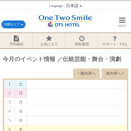
：日本語
Language
沖縄エリア
MENU
予約確認
お気に入り
閲覧履歴
サポート・FAQ
今月のイベント情報 ／伝統芸能・舞台・演劇
< 前の月へ
次の月へ >
1
土
2
日
3
月
4
火
5
水
6
木