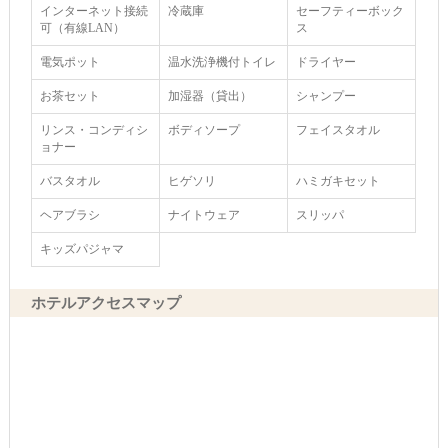
インターネット接続
冷蔵庫
セーフティーボック
可（有線LAN）
ス
電気ポット
温水洗浄機付トイレ
ドライヤー
お茶セット
加湿器（貸出）
シャンプー
リンス・コンディシ
ボディソープ
フェイスタオル
ョナー
バスタオル
ヒゲソリ
ハミガキセット
ヘアブラシ
ナイトウェア
スリッパ
キッズパジャマ
ホテルアクセスマップ