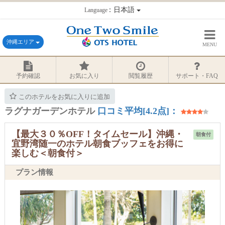
：日本語
Language
沖縄エリア
MENU
予約確認
お気に入り
閲覧履歴
サポート・FAQ
このホテルをお気に入りに追加
ラグナガーデンホテル
口コミ平均[4.2点]：
【最大３０％OFF！タイムセール】沖縄・
朝食付
宜野湾随一のホテル朝食ブッフェをお得に
楽しむ＜朝食付＞
プラン情報