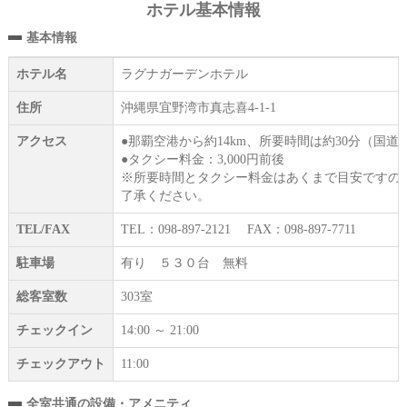
ホテル基本情報
基本情報
ホテル名
ラグナガーデンホテル
住所
沖縄県宜野湾市真志喜4-1-1
アクセス
●那覇空港から約14km、所要時間は約30分（国
●タクシー料金：3,000円前後
※所要時間とタクシー料金はあくまで目安ですの
了承ください。
TEL/FAX
TEL：098-897-2121 FAX：098-897-7711
駐車場
有り ５３０台 無料
総客室数
303室
チェックイン
14:00 ～ 21:00
チェックアウト
11:00
全室共通の設備・アメニティ