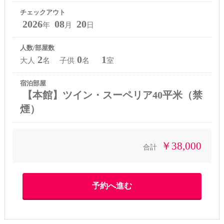
チェックアウト
2026
08
20
年
月
日
人数/部屋数
2
0
1
大人
名 子供
名
室
宿泊部屋
【本館】ツイン・スーペリア40平米（禁
煙）
￥38,000
合計