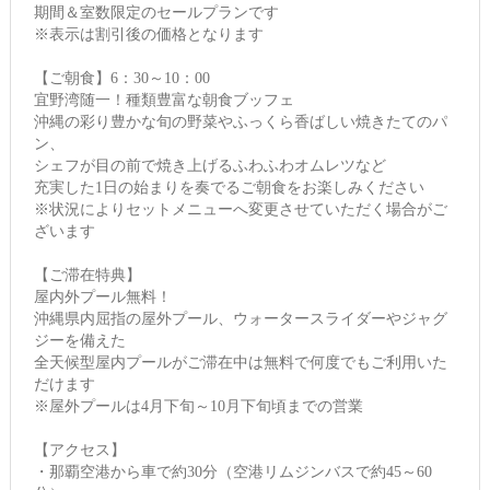
期間＆室数限定のセールプランです
※表示は割引後の価格となります
【ご朝食】6：30～10：00
宜野湾随一！種類豊富な朝食ブッフェ
沖縄の彩り豊かな旬の野菜やふっくら香ばしい焼きたてのパ
ン、
シェフが目の前で焼き上げるふわふわオムレツなど
充実した1日の始まりを奏でるご朝食をお楽しみください
※状況によりセットメニューへ変更させていただく場合がご
ざいます
【ご滞在特典】
屋内外プール無料！
沖縄県内屈指の屋外プール、ウォータースライダーやジャグ
ジーを備えた
全天候型屋内プールがご滞在中は無料で何度でもご利用いた
だけます
※屋外プールは4月下旬～10月下旬頃までの営業
【アクセス】
・那覇空港から車で約30分（空港リムジンバスで約45～60