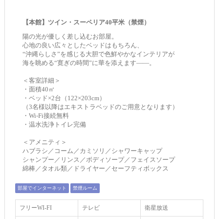
【本館】ツイン・スーペリア40平米（禁煙）
陽の光が優しく差し込むお部屋。
心地の良い広々としたベッドはもちろん、
“沖縄らしさ”を感じる大胆で色鮮やかなインテリアが
海を眺める“寛ぎの時間”に華を添えます――。
＜客室詳細＞
・面積40㎡
・ベッド×2台（122×203cm）
（3名様以降はエキストラベッドのご用意となります）
・Wi-Fi接続無料
・温水洗浄トイレ完備
＜アメニティ＞
ハブラシ／コーム／カミソリ／シャワーキャップ
シャンプー／リンス／ボディソープ／フェイスソープ
綿棒／タオル類／ドライヤー／セーフティボックス
部屋でインターネット
禁煙ルーム
フリーWI‐FI
テレビ
衛星放送