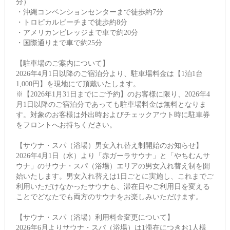
分）
・沖縄コンベンションセンターまで徒歩約7分
・トロピカルビーチまで徒歩約8分
・アメリカンビレッジまで車で約20分
・国際通りまで車で約25分
【駐車場のご案内について】
2026年4月1日以降のご宿泊分より、駐車場料金は【1泊1台
1,000円】を現地にて頂戴いたします。
※【2026年1月31日までにご予約】のお客様に限り、2026年4
月1日以降のご宿泊分であっても駐車場料金は無料となりま
す。対象のお客様は外出時およびチェックアウト時に駐車券
をフロントへお持ちください。
【サウナ・スパ（浴場）男女入れ替え制開始のお知らせ】
2026年4月1日（水）より「赤ガーラサウナ」と「やちむんサ
ウナ」のサウナ・スパ（浴場）エリアの男女入れ替え制を開
始いたします。男女入れ替えは1日ごとに実施し、これまでご
利用いただけなかったサウナも、滞在日やご利用日を変える
ことでどなたでも両方のサウナをお楽しみいただけます。
【サウナ・スパ（浴場）利用料金変更について】
2026年6月よりサウナ・スパ（浴場）は1滞在につきお1人様