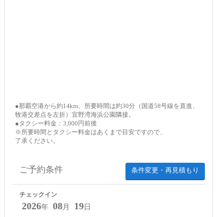
●那覇空港から約14km、所要時間は約30分（国道58号線を直進、
牧港交差点を左折）宜野湾海浜公園隣接。
●タクシー料金：3,000円前後
※所要時間とタクシー料金はあくまで目安ですので、
了承ください。
ご予約条件
条件変更・再見積もり
チェックイン
2026
08
19
年
月
日