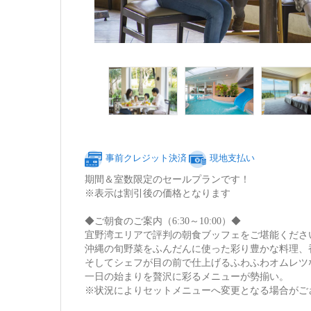
事前クレジット決済
現地支払い
期間＆室数限定のセールプランです！
※表示は割引後の価格となります
◆ご朝食のご案内（6:30～10:00）◆
宜野湾エリアで評判の朝食ブッフェをご堪能くださ
沖縄の旬野菜をふんだんに使った彩り豊かな料理、
そしてシェフが目の前で仕上げるふわふわオムレツ
一日の始まりを贅沢に彩るメニューが勢揃い。
※状況によりセットメニューへ変更となる場合がご