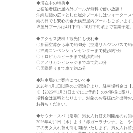
◆滞在中の特典◆
ご宿泊者様は屋内外プールが無料で使い放題！
沖縄屈指の広々とした屋外プールにはウォータース
雨の日でも安心の全天候型屋内プールもございます
※屋外プールは4月下旬～10月下旬頃まで営業予定
◆アクセス抜群！観光にも便利◆
〇那覇空港から車で約30分（空港リムジンバスで約4
〇沖縄コンベンションセンターまで徒歩約7分
〇トロピカルビーチまで徒歩約8分
〇アメリカンビレッジまで車で約20分
〇国際通りまで車で約25分
◆駐車場のご案内について◆
2026年4月1日以降のご宿泊分より、駐車場料金は【
※【2026年1月31日までにご予約】のお客様に限り
場料金は無料となります。対象のお客様は外出時お
お持ちください。
◆サウナ・スパ（浴場）男女入れ替え制開始のお知
2026年4月1日（水）より「赤ガーラサウナ」と
アの男女入れ替え制を開始いたします。男女入れ替