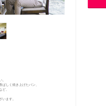
い。
香ばしく焼き上げたパン、
など、
ざいます。