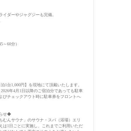
ライダーやジャグジーも完備。
。
。
5～60分）
1泊1台1,000円】を現地にて頂戴いたします。
、2026年4月1日以降のご宿泊分であっても駐車
よびチェックアウト時に駐車券をフロントへ
らせ◆
「やちむんサウナ」のサウナ・スパ（浴場）エリ
えは1日ごとに実施し、これまでご利用いただ