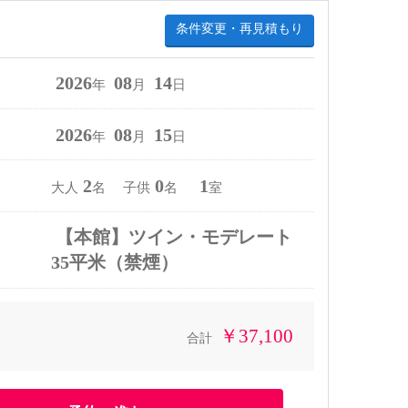
条件変更・再見積もり
2026
08
14
年
月
日
2026
08
15
年
月
日
2
0
1
大人
名 子供
名
室
【本館】ツイン・モデレート
35平米（禁煙）
￥37,100
合計