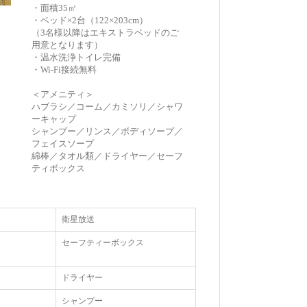
・面積35㎡
・ベッド×2台（122×203cm）
（3名様以降はエキストラベッドのご
用意となります）
・温水洗浄トイレ完備
・Wi-Fi接続無料
＜アメニティ＞
ハブラシ／コーム／カミソリ／シャワ
ーキャップ
シャンプー／リンス／ボディソープ／
フェイスソープ
綿棒／タオル類／ドライヤー／セーフ
ティボックス
衛星放送
セーフティーボックス
ドライヤー
シャンプー