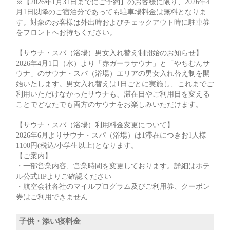
※【2026年1月31日までにご予約】のお客様に限り、2026年4
月1日以降のご宿泊分であっても駐車場料金は無料となりま
す。対象のお客様は外出時およびチェックアウト時に駐車券
をフロントへお持ちください。
【サウナ・スパ（浴場）男女入れ替え制開始のお知らせ】
2026年4月1日（水）より「赤ガーラサウナ」と「やちむんサ
ウナ」のサウナ・スパ（浴場）エリアの男女入れ替え制を開
始いたします。男女入れ替えは1日ごとに実施し、これまでご
利用いただけなかったサウナも、滞在日やご利用日を変える
ことでどなたでも両方のサウナをお楽しみいただけます。
【サウナ・スパ（浴場）利用料金変更について】
2026年6月よりサウナ・スパ（浴場）は1滞在につきお1人様
1100円(税込/小学生以上)となります。
【ご案内】
・一部営業内容、営業時間を変更しております。詳細はホテ
ル公式HPよりご確認ください
・航空会社各社のマイルプログラム及びご利用券、クーポン
券はご利用できません
子供・添い寝料金