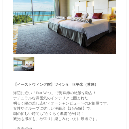
【イーストウィング館】ツインA 43平米（禁煙）
海辺に近い「East Wing」で海岸線の絶景を独占！
ナチュラルな雰囲気のインテリアに囲まれた、
明るく陽の差し込む＜オーシャンビュー＞のお部屋です。
女性やグループに嬉しい洗面台【2台完備】で、
朝の忙しい時間も“らくらく準備”が可能！
観光も滞在も、欲張りに楽しみたい方に最適です。