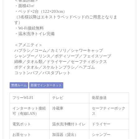
＜客室詳細＞
・面積43㎡
・ベッド×2台（122×203cm）
（3名様以降はエキストラベッドベッドのご用意となりま
す）
・Wi-Fi接続無料
・温水洗浄トイレ完備
＜アメニティ＞
ハブラシ／コーム／カミソリ／シャワーキャップ
シャンプー／リンス／ボディソープ／フェイスソープ
綿棒／タオル類／ドライヤー／セーフティボックス
ボディタオル／スケルトンブラシ／ヘアゴム
コットンパフ／バスタブレット
禁煙ルーム
部屋でインターネット
フリーWI‐FI
テレビ
衛星放送
インターネット接続
冷蔵庫
セーフティーボック
可（有線LAN）
ス
電気ポット
温水洗浄機付トイレ
ドライヤー
お茶セット
加湿器（貸出）
シャンプー