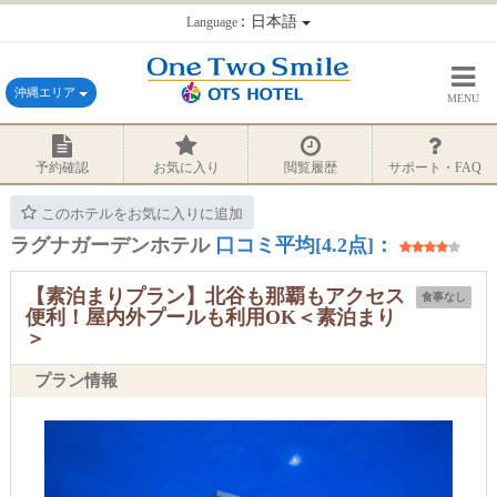
：日本語
Language
沖縄エリア
MENU
予約確認
お気に入り
閲覧履歴
サポート・FAQ
このホテルをお気に入りに追加
ラグナガーデンホテル
口コミ平均[4.2点]：
【素泊まりプラン】北谷も那覇もアクセス
食事なし
便利！屋内外プールも利用OK＜素泊まり
＞
プラン情報