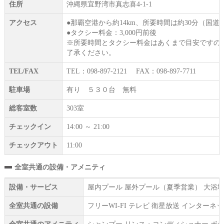
住所
沖縄県宜野湾市真志喜4-1-1
アクセス
●那覇空港から約14km、所要時間は約30分（国
●タクシー料金：3,000円前後
※所要時間とタクシー料金はあくまで目安ですの
了承ください。
TEL/FAX
TEL：098-897-2121 FAX：098-897-7711
駐車場
有り ５３０台 無料
総客室数
303室
チェックイン
14:00 ～ 21:00
チェックアウト
11:00
全室共通の設備・アメニティ
設備・サービス
屋内プール 屋外プール（夏季営業） 大浴場
全室共通の設備
フリーWI‐FI テレビ 衛星放送 インター