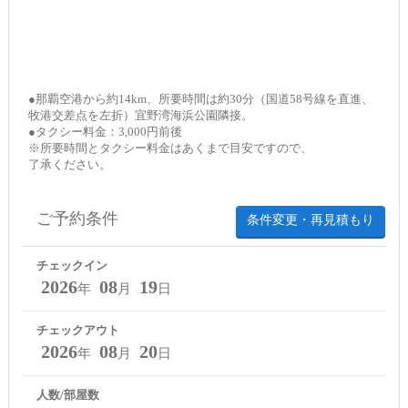
●那覇空港から約14km、所要時間は約30分（国道58号線を直進、
牧港交差点を左折）宜野湾海浜公園隣接。
●タクシー料金：3,000円前後
※所要時間とタクシー料金はあくまで目安ですので、
了承ください。
ご予約条件
条件変更・再見積もり
チェックイン
2026
08
19
年
月
日
チェックアウト
2026
08
20
年
月
日
人数/部屋数