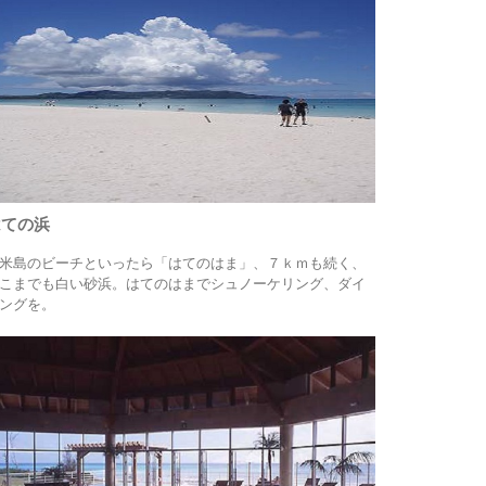
はての浜
米島のビーチといったら「はてのはま」、７ｋｍも続く、
こまでも白い砂浜。はてのはまでシュノーケリング、ダイ
ングを。