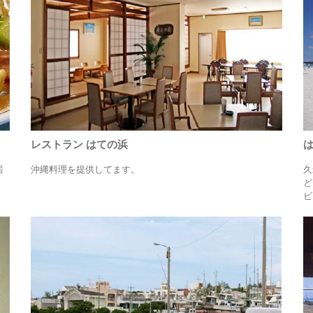
レストラン はての浜
居
沖縄料理を提供してます。
久
ど
ビ