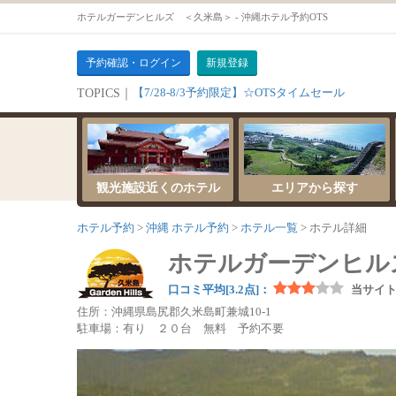
ホテルガーデンヒルズ ＜久米島＞ - 沖縄ホテル予約OTS
予約確認・ログイン
新規登録
【7/28-8/3予約限定】☆OTSタイムセール
TOPICS｜
観光施設近くのホテル
エリアから探す
ホテル予約
沖縄 ホテル予約
ホテル一覧
ホテル詳細
ホテルガーデンヒル
口コミ平均[3.2点]：
当サイ
住所：沖縄県島尻郡久米島町兼城10-1
駐車場：有り ２０台 無料 予約不要