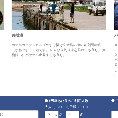
兼城港
ホテルガーデンヒルズのすぐ隣は久米島の海の表玄関兼城
当
（かねぐすく）港です。 のんびり釣り糸を垂れても良し。 大
に
物狙いにパヤオへ出発するも良し。
久
パ
果
し
に
1部屋あたりのご利用人数
大人（13+）
お子様（0-12）
名
名