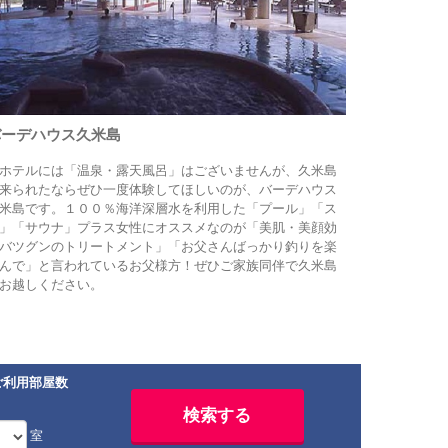
バーデハウス久米島
ホテルには「温泉・露天風呂」はございませんが、久米島
来られたならぜひ一度体験してほしいのが、バーデハウス
米島です。１００％海洋深層水を利用した「プール」「ス
」「サウナ」プラス女性にオススメなのが「美肌・美顔効
バツグンのトリートメント」「お父さんばっかり釣りを楽
んで」と言われているお父様方！ぜひご家族同伴で久米島
お越しください。
ご利用部屋数
室