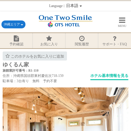
：日本語
Language
沖縄エリア
MENU
予約確認
お気に入り
閲覧履歴
サポート・FAQ
このホテルをお気に入りに追加
ゆくるん家
旅館業許可番号：R1-110
ホテル基本情報を見る
住所：沖縄県国頭郡東村慶佐次718-159
駐車場：3台有り 無料 予約不要