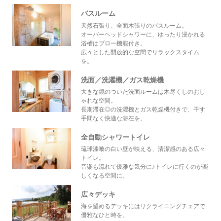
バスルーム
天然石張り、全面木張りのバスルーム。
オーバーヘッドシャワーに、ゆったり浸かれる
浴槽はブロー機能付き。
広々とした開放的な空間でリラックスタイム
を。
洗面／洗濯機／ガス乾燥機
大きな鏡のついた洗面ルームは木尽くしのおし
ゃれな空間。
長期滞在◎の洗濯機とガス乾燥機付きで、干す
手間なく快適な滞在を。
全自動シャワートイレ
琉球漆喰の白い壁が映える、清潔感のある広々
トイレ。
音楽も流れて優雅な気分に♪トイレに行くのが楽
しくなる空間に。
広々デッキ
海を望めるデッキにはリクライニングチェアで
優雅なひと時を。