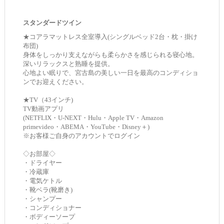
スタンダードツイン
★コアラマットレス全室導入(シングルベッド2台・枕・掛け
布団)
身体をしっかり支えながらも柔らかさを感じられる寝心地。
深いリラックスと熟睡を提供。
心地よい眠りで、宮古島の美しい一日を最高のコンディショ
ンでお迎えください。
★TV（43インチ)
TV動画アプリ
(NETFLIX・U-NEXT・Hulu・Apple TV・Amazon
primevideo・ABEMA・YouTube・Disney＋)
※お客様ご自身のアカウントでログイン
◇お部屋◇
・ドライヤー
・冷蔵庫
・電気ケトル
・靴ベラ(靴磨き)
・シャンプー
・コンディショナー
・ボディーソープ