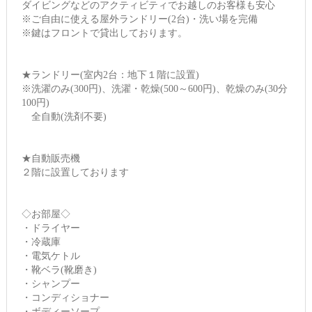
ダイビングなどのアクティビティでお越しのお客様も安心
※ご自由に使える屋外ランドリー(2台)・洗い場を完備
※鍵はフロントで貸出しております。
★ランドリー(室内2台：地下１階に設置)
※洗濯のみ(300円)、洗濯・乾燥(500～600円)、乾燥のみ(30分
100円)
全自動(洗剤不要)
★自動販売機
２階に設置しております
◇お部屋◇
・ドライヤー
・冷蔵庫
・電気ケトル
・靴ベラ(靴磨き)
・シャンプー
・コンディショナー
・ボディーソープ