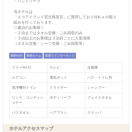
・ハンドソープ
当ホテルは
「エコアイランド宮古島宣言」に賛同しておりSDGｓの取り
組みを行っております。
◇連泊のお客様◇
・２泊まではタオル交換・ごみ回収のみ
・３泊以上のお客様は３泊目ごとに入室清掃
（タオル交換・シーツ交換・ごみ回収等）
無料WiFi
禁煙ルーム
部屋でインターネット
フリーWI‐FI
テレビ
冷蔵庫
エアコン
電気ポット
バス・トイレ別
洗浄機付トイレ
ドライヤー
シャンプー
リンス・コンディシ
ボディソープ
フェイスタオル
ョナー
バスタオル
ヘアブラシ
スリッパ
ホテルアクセスマップ