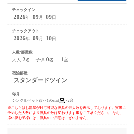
チェックイン
2026
09
09
年
月
日
チェックアウト
2026
09
10
年
月
日
人数/部屋数
2
0
1
大人
名 子供
名
室
宿泊部屋
スタンダードツイン
寝具
シングルベッド(97×195cm)
×2台
※こちらはお部屋が対応可能な寝具の最大数を表示しております。実際に
予約した人数により寝具の数は変わります事をご了承ください。 なお、
添い寝お子様には、寝具のご用意はございません。