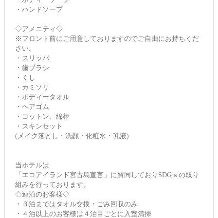
・ハンドソープ
◇アメニティ◇
※フロント前にご用意しておりますのでご自由にお持ちくだ
さい。
・スリッパ
・歯ブラシ
・くし
・カミソリ
・ボディータオル
・ヘアゴム
・コットン、綿棒
・スキンセット
(メイク落とし・洗顔・化粧水・乳液)
当ホテルは
「エコアイランド宮古島宣言」に賛同しておりSDGｓの取り
組みを行っております。
◇連泊のお客様◇
・３泊まではタオル交換・ごみ回収のみ
・４泊以上のお客様は４泊目ごとに入室清掃