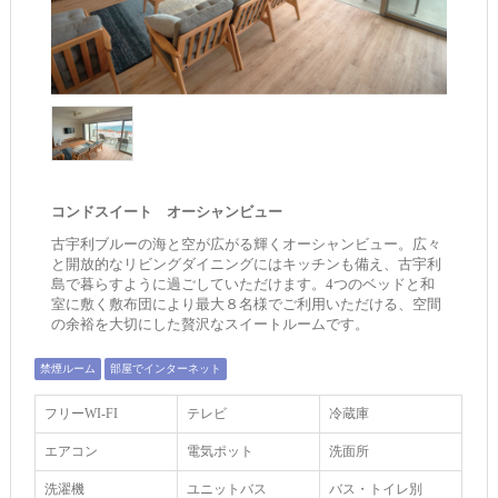
コンドスイート オーシャンビュー
古宇利ブルーの海と空が広がる輝くオーシャンビュー。広々
と開放的なリビングダイニングにはキッチンも備え、古宇利
島で暮らすように過ごしていただけます。4つのベッドと和
室に敷く敷布団により最大８名様でご利用いただける、空間
の余裕を大切にした贅沢なスイートルームです。
禁煙ルーム
部屋でインターネット
フリーWI‐FI
テレビ
冷蔵庫
エアコン
電気ポット
洗面所
洗濯機
ユニットバス
バス・トイレ別