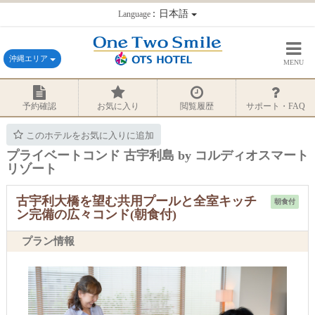
：日本語
Language
沖縄エリア
MENU
予約確認
お気に入り
閲覧履歴
サポート・FAQ
このホテルをお気に入りに追加
プライベートコンド 古宇利島 by コルディオスマート
リゾート
古宇利大橋を望む共用プールと全室キッチ
朝食付
ン完備の広々コンド(朝食付)
プラン情報