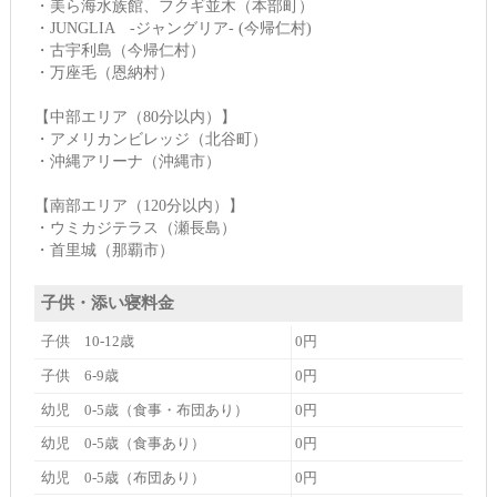
・美ら海水族館、フクギ並木（本部町）
・JUNGLIA -ジャングリア- (今帰仁村)
・古宇利島（今帰仁村）
・万座毛（恩納村）
【中部エリア（80分以内）】
・アメリカンビレッジ（北谷町）
・沖縄アリーナ（沖縄市）
【南部エリア（120分以内）】
・ウミカジテラス（瀬長島）
・首里城（那覇市）
子供・添い寝料金
子供 10-12歳
0円
子供 6-9歳
0円
幼児 0-5歳（食事・布団あり）
0円
幼児 0-5歳（食事あり）
0円
幼児 0-5歳（布団あり）
0円