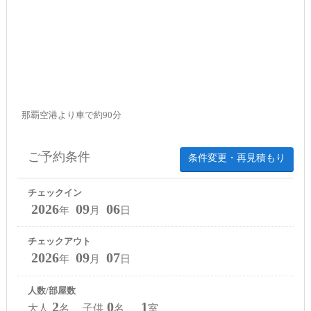
那覇空港より車で約90分
ご予約条件
条件変更・再見積もり
チェックイン
2026
09
06
年
月
日
チェックアウト
2026
09
07
年
月
日
人数/部屋数
2
0
1
大人
名 子供
名
室