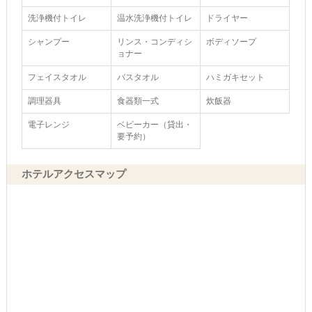
洗浄機付トイレ
温水洗浄機付トイレ
ドライヤー
シャンプー
リンス・コンディシ
ボディソープ
ョナー
フェイスタオル
バスタオル
ハミガキセット
調理器具
食器類一式
炊飯器
電子レンジ
ベビーカー（貸出・
要予約）
ホテルアクセスマップ