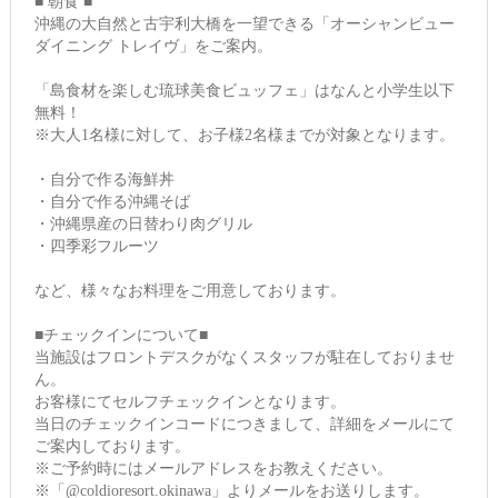
■ 朝食 ■
沖縄の大自然と古宇利大橋を一望できる「オーシャンビュー
ダイニング トレイヴ」をご案内。
「島食材を楽しむ琉球美食ビュッフェ」はなんと小学生以下
無料！
※大人1名様に対して、お子様2名様までが対象となります。
・自分で作る海鮮丼
・自分で作る沖縄そば
・沖縄県産の日替わり肉グリル
・四季彩フルーツ
など、様々なお料理をご用意しております。
■チェックインについて■
当施設はフロントデスクがなくスタッフが駐在しておりませ
ん。
お客様にてセルフチェックインとなります。
当日のチェックインコードにつきまして、詳細をメールにて
ご案内しております。
※ご予約時にはメールアドレスをお教えください。
※「@coldioresort.okinawa」よりメールをお送りします。