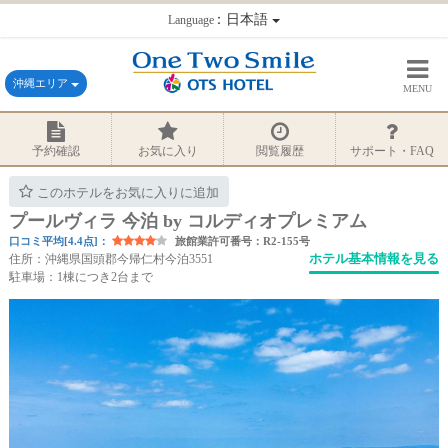
：日本語
Language
沖縄エリア
MENU
予約確認
お気に入り
閲覧履歴
サポート・FAQ
このホテルをお気に入りに追加
プールヴィラ 今泊 by コルディオプレミアム
口コミ平均[4.4点]：
旅館業許可番号：R2-155号
ホテル基本情報を見る
住所：沖縄県国頭郡今帰仁村今泊3551
駐車場：1棟につき2台まで