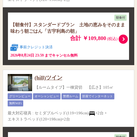
朝食付
【朝食付】スタンダードプラン 土地の恵みをそのまま
味わう朝ごはん「古宇利島の朝」
合計 ￥109,800
(税込)
事前クレジット決済
2026年8月24日 23:59 までキャンセル無料
(hill)ツイン
【ルームタイプ】一棟貸切 【広さ】105㎡
グリーンビュー
オーシャンビュー
禁煙ルーム
部屋でインターネット
無料WiFi
最大対応寝具
:
セミダブルベッド(119×196cm)
×2台 +
エキストラベッド(120×198cm)×2台