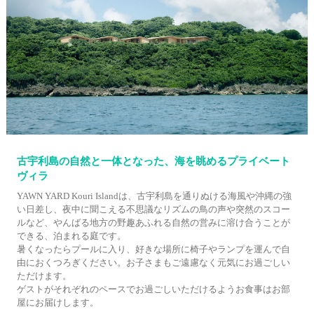
古宇利島の自然と一体となった、海を眺めるプライベート
ヴィラ
YAWN YARD Kouri Islandは、古宇利島を通りぬける海風や沖縄の強
い日差し、夜中に聞こえる不思議なリズムの鳥の声や突然のスコー
ルなど、やんばる地方の野趣あふれる自然の営みに溶け合うことが
できる、泊まれる庭です。
暑くなったらプールに入り、好きな場所に椅子やランプを運んで自
由におくつろぎください。お子さまもご遠慮なく元気にお過ごしい
ただけます。
ゲストがそれぞれのペースでお過ごしいただけるようお食事はお部
屋にお届けします。