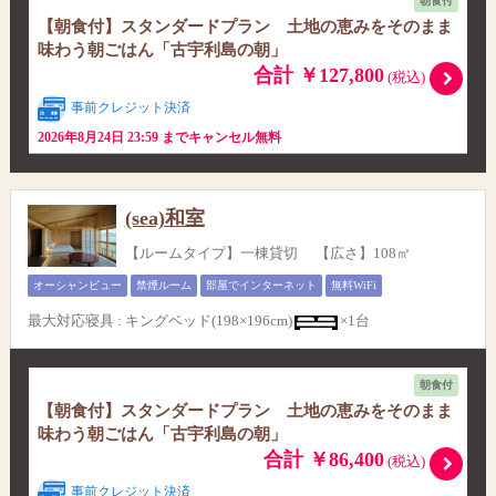
朝食付
【朝食付】スタンダードプラン 土地の恵みをそのまま
味わう朝ごはん「古宇利島の朝」
合計 ￥127,800
(税込)
事前クレジット決済
2026年8月24日 23:59 までキャンセル無料
(sea)和室
【ルームタイプ】一棟貸切 【広さ】108㎡
オーシャンビュー
禁煙ルーム
部屋でインターネット
無料WiFi
最大対応寝具
:
キングベッド(198×196cm)
×1台
朝食付
【朝食付】スタンダードプラン 土地の恵みをそのまま
味わう朝ごはん「古宇利島の朝」
合計 ￥86,400
(税込)
事前クレジット決済