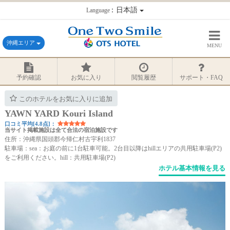
：日本語
Language
沖縄エリア
MENU
予約確認
お気に入り
閲覧履歴
サポート・FAQ
このホテルをお気に入りに追加
YAWN YARD Kouri Island
口コミ平均[4.8点]：
当サイト掲載施設は全て合法の宿泊施設です
住所：沖縄県国頭郡今帰仁村古宇利1837
駐車場：sea：お庭の前に1台駐車可能。2台目以降はhillエリアの共用駐車場(P2)
をご利用ください。hill：共用駐車場(P2)
ホテル基本情報を見る