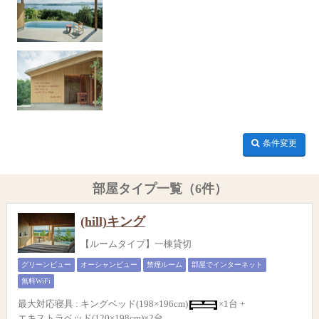
条件変更
部屋タイプ一覧（6件）
(hill)キング
【ルームタイプ】一棟貸切
グリーンビュー
オーシャンビュー
禁煙ルーム
部屋でインターネット
無料WiFi
最大対応寝具
:
キングベッド(198×196cm)
×1台 +
エキストラベッド(120×198cm)×2台