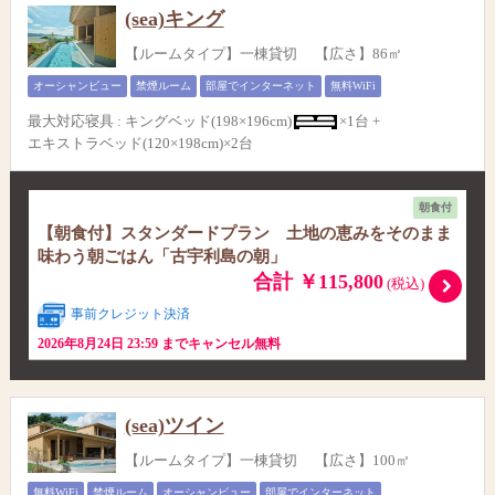
(sea)キング
【ルームタイプ】一棟貸切 【広さ】86㎡
オーシャンビュー
禁煙ルーム
部屋でインターネット
無料WiFi
最大対応寝具
:
キングベッド(198×196cm)
×1台 +
エキストラベッド(120×198cm)×2台
朝食付
【朝食付】スタンダードプラン 土地の恵みをそのまま
味わう朝ごはん「古宇利島の朝」
合計 ￥115,800
(税込)
事前クレジット決済
2026年8月24日 23:59 までキャンセル無料
(sea)ツイン
【ルームタイプ】一棟貸切 【広さ】100㎡
無料WiFi
禁煙ルーム
オーシャンビュー
部屋でインターネット