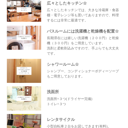
広々としたキッチン☆
広々としたキッチンでは、大きな冷蔵庫・食器
棚・電子レンジ等も置いてありますので、料理
するには非常に最適です。
バスルームには洗濯機と乾燥機を配置☆
長期滞在には嬉しい洗濯機（２００円）と乾燥
機（３００円）をご用意しています。
洗剤と柔軟剤込みですので、手ぶらでも大丈夫
です。
シャワールーム☆
シャンプー、コンディショナーボディーソープ
もご用意しております。
洗面所
洗面所×３つ(ドライヤー完備)
トイレ×３つ
レンタサイクル
小型自転車２台をお貸しできます(有料)。