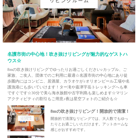
名護市街の中心地！吹き抜けリビングが魅力的なゲストハ
ウス☆
8mの吹き抜けリビングでゆったりお過ごしください♪カップル、ご
家族、ご友人、団体でのご利用に最適☆名護市街の中心地にあり徒
歩圏内にはコンビニ、居酒屋、カラオケが♪オリオンビール工場や名
護漁港にも歩いていけます！ター滝や嘉津宇岳トレッキングへも車
ですぐです☆30分で美ら海水族館や古宇利島も楽しめます☆マリン
アクティビティの割引もご用意♪夜は星空フォトのご紹介も☆
8mの吹き抜けリビング！開放的で清潔！
開放的で清潔なリビングでは、大人数でもゆっ
たりとお過ごしいただけます。アットホームな
感じがおすすめです。