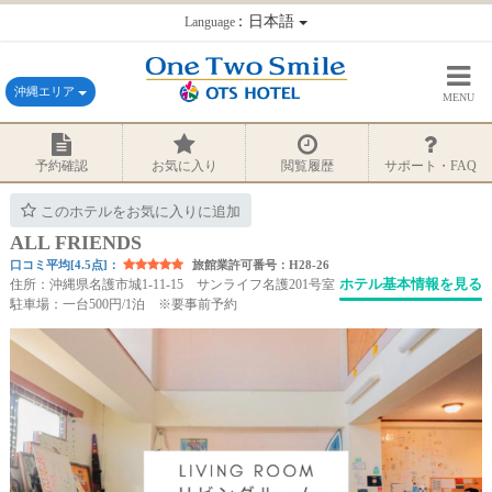
：日本語
Language
沖縄エリア
MENU
予約確認
お気に入り
閲覧履歴
サポート・FAQ
このホテルをお気に入りに追加
ALL FRIENDS
口コミ平均[4.5点]：
旅館業許可番号：H28-26
ホテル基本情報を見る
住所：沖縄県名護市城1-11-15 サンライフ名護201号室
駐車場：一台500円/1泊 ※要事前予約