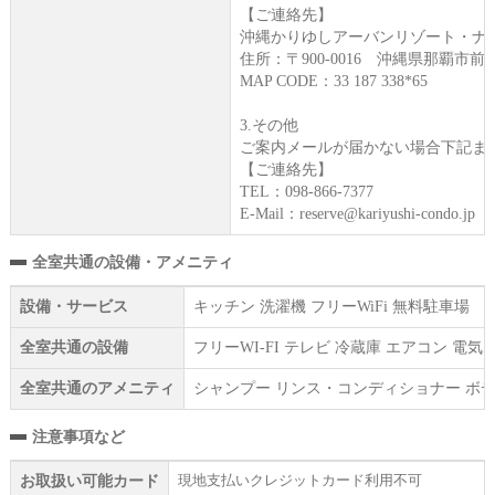
【ご連絡先】
沖縄かりゆしアーバンリゾート・ナ
住所：〒900-0016 沖縄県那覇市前島3
MAP CODE：33 187 338*65
3.その他
ご案内メールが届かない場合下記ま
【ご連絡先】
TEL：098-866-7377
E-Mail：reserve@kariyushi-condo.jp
全室共通の設備・アメニティ
設備・サービス
キッチン 洗濯機 フリーWiFi 無料駐車場
全室共通の設備
フリーWI‐FI テレビ 冷蔵庫 エアコン 
全室共通のアメニティ
シャンプー リンス・コンディショナー ボデ
注意事項など
現地支払いクレジットカード利用不可
お取扱い可能カード