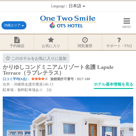
：日本語
Language
沖縄エリア
MENU
予約確認
お気に入り
閲覧履歴
サポート・FAQ
このホテルをお気に入りに追加
かりゆしコンドミニアムリゾート名護 Lapule
Terrace（ラプレテラス）
口コミ平均[4点]：
旅館業許可番号：H27-100
ホテル基本情報を見る
住所：沖縄県名護市豊原146-13
駐車場：無料駐車場あり 2台