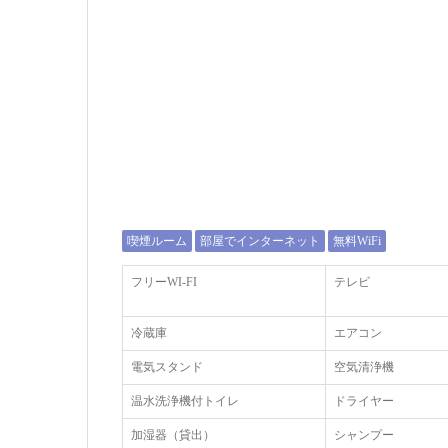
喫煙ルーム
部屋でインターネット
無料WiFi
フリーWI‐FI
テレビ
冷蔵庫
エアコン
電気スタンド
空気清浄機
温水洗浄機付トイレ
ドライヤー
加湿器（貸出）
シャンプー