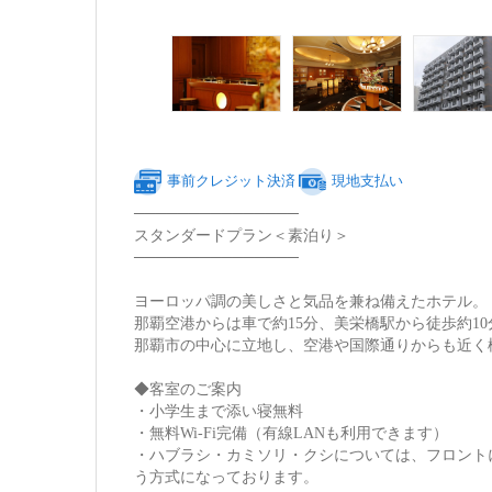
事前クレジット決済
現地支払い
───────────────
スタンダードプラン＜素泊り＞
───────────────
ヨーロッパ調の美しさと気品を兼ね備えたホテル。
那覇空港からは車で約15分、美栄橋駅から徒歩約10
那覇市の中心に立地し、空港や国際通りからも近く
◆客室のご案内
・小学生まで添い寝無料
・無料Wi-Fi完備（有線LANも利用できます）
・ハブラシ・カミソリ・クシについては、フロント
う方式になっております。