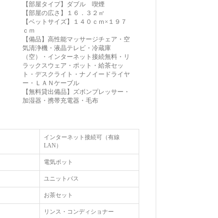
【部屋タイプ】ダブル 喫煙
【部屋の広さ】１６．３２㎡
【ベットサイズ】１４０ｃｍ×１９７
ｃｍ
【備品】高性能マッサージチェア・空
気清浄機・液晶テレビ・冷蔵庫
（空）・インターネット接続無料・リ
ラックスウェア・ポット・給茶セッ
ト・デスクライト・ナノイードライヤ
ー・ＬＡＮケーブル
【無料貸出備品】ズボンプレッサー・
加湿器・携帯充電器・毛布
インターネット接続可（有線
LAN）
電気ポット
ユニットバス
お茶セット
リンス・コンディショナー