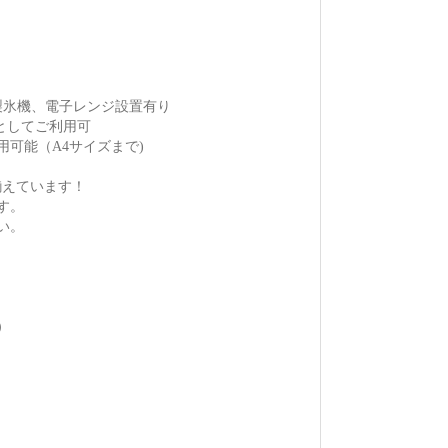
製氷機、電子レンジ設置有り
スとしてご利用可
可能（A4サイズまで)
揃えています！
す。
い。
）