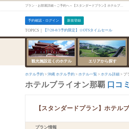
プラン・お部屋詳細～ご予約へ～【スタンダードプラン】ホテルブライオン那覇シンプルプラン【素泊り】【プレミアムルーム（喫煙）】
予約確認・ログイン
新規登録
【7/28-8/3予約限定】☆OTSタイムセール
TOPICS｜
観光施設近くのホテル
エリアから探す
ホテル予約
沖縄 ホテル予約
ホテル一覧
ホテル詳細
プ
ホテルブライオン那覇
口コミ
【スタンダードプラン】ホテル
プラン情報