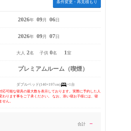
条件変更・再見積もり
2026
09
06
年
月
日
2026
09
07
年
月
日
2
0
1
大人
名 子供
名
室
プレミアムルーム（喫煙）
ダブルベッド(140×197cm)
×1台
対応可能な寝具の最大数を表示しております。実際に予約した人
変わります事をご了承ください。 なお、添い寝お子様には、寝
ません。
－
合計