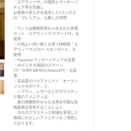
「エアウィーヴ」の寝具とマッサージ
チェア等を完備し
お客様の安らぎを追求した1ランク上
の「プレミアム」な癒しの空間
・マットは睡眠研究から生まれた快適
マット「エアウィーヴ スマート01」を
使用
・心地よい深い眠りを誘う快眠枕「エ
アウィーヴ ピロー スタンダード」を
使用
・Panasonicマッサージチェアを設置
・49インチ大画面のスマート
TV「SONY BRAVIA AndroidTV」を設
置
・高品質のバスアメニティ「オーラン
ジュロゼポーテ」と、
ハブラシ、レザーなどのプラスチッ
ク製のアメニティは、
麦の廃棄部分からなる再生可能な生
物資源を含有することにより、
29％のプラスチック削減を実現した
環境にやさしいアメニティをご用意し
ております。