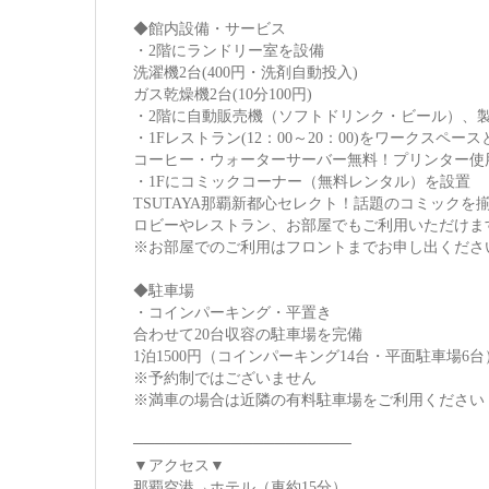
◆館内設備・サービス
・2階にランドリー室を設備
洗濯機2台(400円・洗剤自動投入)
ガス乾燥機2台(10分100円)
・2階に自動販売機（ソフトドリンク・ビール）、
・1Fレストラン(12：00～20：00)をワークスペー
コーヒー・ウォーターサーバー無料！プリンター使用
・1Fにコミックコーナー（無料レンタル）を設置
TSUTAYA那覇新都心セレクト！話題のコミックを
ロビーやレストラン、お部屋でもご利用いただけま
※お部屋でのご利用はフロントまでお申し出くださ
◆駐車場
・コインパーキング・平置き
合わせて20台収容の駐車場を完備
1泊1500円（コインパーキング14台・平面駐車場6台
※予約制ではございません
※満車の場合は近隣の有料駐車場をご利用ください
────────────────────
▼アクセス▼
那覇空港→ホテル（車約15分）