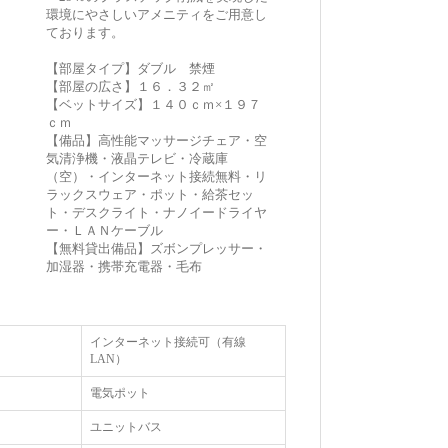
環境にやさしいアメニティをご用意し
ております。
【部屋タイプ】ダブル 禁煙
【部屋の広さ】１６．３２㎡
【ベットサイズ】１４０ｃｍ×１９７
ｃｍ
【備品】高性能マッサージチェア・空
気清浄機・液晶テレビ・冷蔵庫
（空）・インターネット接続無料・リ
ラックスウェア・ポット・給茶セッ
ト・デスクライト・ナノイードライヤ
ー・ＬＡＮケーブル
【無料貸出備品】ズボンプレッサー・
加湿器・携帯充電器・毛布
インターネット接続可（有線
LAN）
電気ポット
ユニットバス