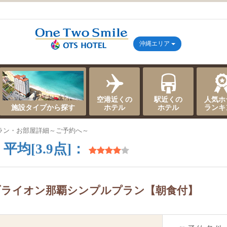
沖縄エリア
空港近くの
駅近くの
人気ホ
施設タイプから探す
ホテル
ホテル
ランキ
ラン・お部屋詳細～ご予約へ～
平均[3.9点]：
ブライオン那覇シンプルプラン【朝食付】