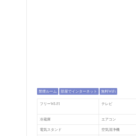
禁煙ルーム
部屋でインターネット
無料WiFi
フリーWI‐FI
テレビ
冷蔵庫
エアコン
電気スタンド
空気清浄機