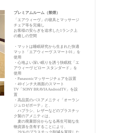
プレミアムルーム（禁煙）
「エアウィーヴ」の寝具とマッサージ
チェア等を完備し
お客様の安らぎを追求した1ランク上
の癒しの空間
・マットは睡眠研究から生まれた快適
マット「エアウィーヴ スマート01」を
使用
・心地よい深い眠りを誘う快眠枕「エ
アウィーヴ ピロー スタンダード」を
使用
・Panasonicマッサージチェアを設置
・49インチ大画面のスマート
TV「SONY BRAVIA AndroidTV」を設
置
・高品質のバスアメニティ「オーラン
ジュロゼポーテ」と、
ハブラシ、レザーなどのプラスチッ
ク製のアメニティは、
麦の廃棄部分からなる再生可能な生
物資源を含有することにより、
29％のプラスチック削減を実現した