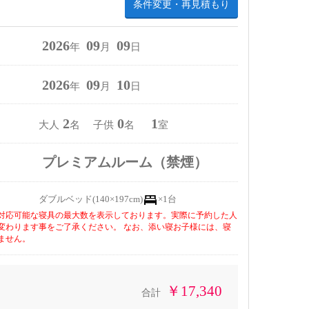
条件変更・再見積もり
2026
09
09
年
月
日
2026
09
10
年
月
日
2
0
1
大人
名 子供
名
室
プレミアムルーム（禁煙）
ダブルベッド(140×197cm)
×1台
対応可能な寝具の最大数を表示しております。実際に予約した人
変わります事をご了承ください。 なお、添い寝お子様には、寝
ません。
￥17,340
合計