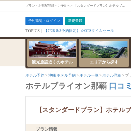
プラン・お部屋詳細～ご予約へ～【スタンダードプラン】ホテルブライオン那覇シンプルプラン【朝食付】【プレミアムルーム（禁煙）】
予約確認・ログイン
新規登録
【7/28-8/3予約限定】☆OTSタイムセール
TOPICS｜
観光施設近くのホテル
エリアから探す
ホテル予約
沖縄 ホテル予約
ホテル一覧
ホテル詳細
プ
ホテルブライオン那覇
口コミ
【スタンダードプラン】ホテル
プラン情報