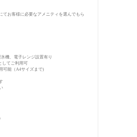
にてお客様に必要なアメニティを選んでもら
製氷機、電子レンジ設置有り
スとしてご利用可
可能（A4サイズまで)
す
い
）