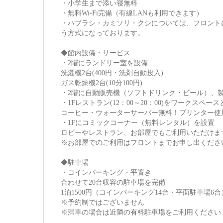
・小学生まで添い寝無料
・無料Wi-Fi完備（有線LANも利用できます）
・ハブラシ・カミソリ・クシについては、フロント
う方式になっております。
◆館内設備・サービス
・2階にランドリー室を設備
洗濯機2台(400円・洗剤自動投入)
ガス乾燥機2台(10分100円)
・2階に自動販売機（ソフトドリンク・ビール）、
・1Fレストラン(12：00～20：00)をワークスペー
コーヒー・ウォーターサーバー無料！プリンター使用
・1Fにコミックコーナー（無料レンタル）を設置
ロビーやレストラン、お部屋でもご利用いただけま
※お部屋でのご利用はフロントまでお申し出くださ
◆駐車場
・コインパーキング・平置き
合わせて20台収容の駐車場を完備
1泊1500円（コインパーキング14台・平面駐車場6台
※予約制ではございません
※満車の場合は近隣の有料駐車場をご利用ください