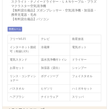
スクライト・ナノイードライヤー・ＬＡＮケーブル・プラズ
マクラスター空気清浄機
【無料貸出備品】ズボンプレッサー・空気清浄機・加湿器・
携帯充電器・毛布
【有料貸出備品】パソコン
禁煙ルーム
フリーWI‐FI
テレビ
衛星放送
インターネット接続
冷蔵庫
電気ポット
可（有線LAN）
電気スタンド
温水洗浄機付トイレ
ドライヤー
お茶セット
加湿器（貸出）
シャンプー
リンス・コンディシ
ボディソープ
フェイスタオル
ョナー
バスタオル
ヒゲソリ
ハミガキセット
ヘアブラシ
ナイトウェア
スリッパ