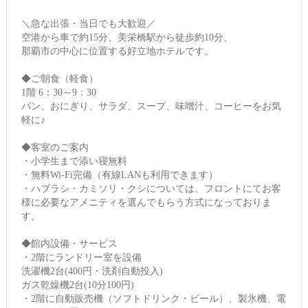
＼急な出張・当日でも大歓迎／
空港から車で約15分、美栄橋駅から徒歩約10分、
那覇市の中心に位置する好立地ホテルです。
◆ご朝食（軽食）
1階 6：30～9：30
パン、おにぎり、サラダ、スープ、味噌汁、コーヒーをお気
軽に♪
◆客室のご案内
・小学生まで添い寝無料
・無料Wi-Fi完備（有線LANも利用できます）
・ハブラシ・カミソリ・クシについては、フロントにてお客
様に必要なアメニティを選んでもらう方式になっておりま
す。
◆館内設備・サービス
・2階にランドリー室を設備
洗濯機2台(400円・洗剤自動投入)
ガス乾燥機2台(10分100円)
・2階に自動販売機（ソフトドリンク・ビール）、製氷機、電