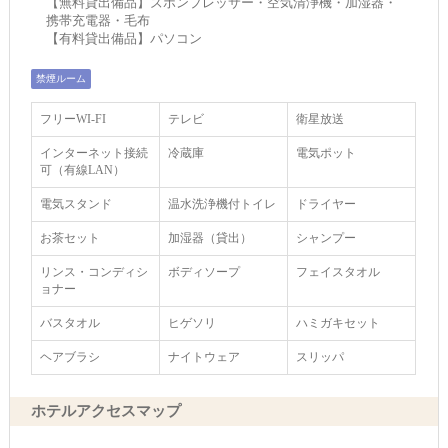
【無料貸出備品】ズボンプレッサー・空気清浄機・加湿器・
携帯充電器・毛布
【有料貸出備品】パソコン
禁煙ルーム
フリーWI‐FI
テレビ
衛星放送
インターネット接続
冷蔵庫
電気ポット
可（有線LAN）
電気スタンド
温水洗浄機付トイレ
ドライヤー
お茶セット
加湿器（貸出）
シャンプー
リンス・コンディシ
ボディソープ
フェイスタオル
ョナー
バスタオル
ヒゲソリ
ハミガキセット
ヘアブラシ
ナイトウェア
スリッパ
ホテルアクセスマップ