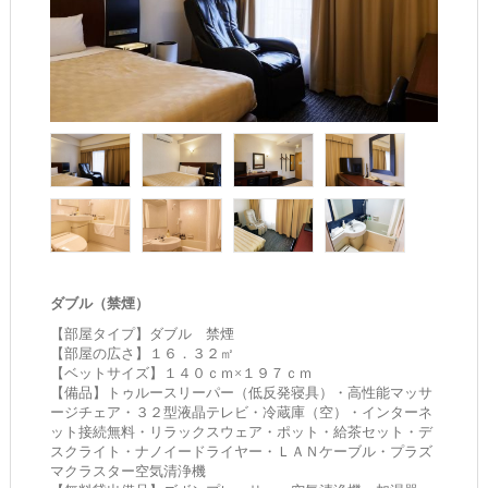
ダブル（禁煙）
【部屋タイプ】ダブル 禁煙
【部屋の広さ】１６．３２㎡
【ベットサイズ】１４０ｃｍ×１９７ｃｍ
【備品】トゥルースリーパー（低反発寝具）・高性能マッサ
ージチェア・３２型液晶テレビ・冷蔵庫（空）・インターネ
ット接続無料・リラックスウェア・ポット・給茶セット・デ
スクライト・ナノイードライヤー・ＬＡＮケーブル・プラズ
マクラスター空気清浄機