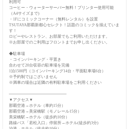
利用可
コーヒー・ウォーターサーバー無料！プリンター使用可能
（A4サイズまで)
・1Fにコミックコーナー（無料レンタル）を設置
TSUTAYA那覇新都心セレクト！話題のコミックを揃えていま
す！
ロビーやレストラン、お部屋でもご利用いただけます。
※お部屋でのご利用はフロントまでお申し出ください。
◆駐車場
・コインパーキング・平置き
合わせて20台収容の駐車場を完備
1泊1500円（コインパーキング14台・平面駐車場6台）
※予約制ではございません
※満車の場合は近隣の有料駐車場をご利用ください
────────────────────
▼アクセス▼
那覇空港→ホテル（車約15分）
那覇空港→美栄橋駅（モノレール15分）
美栄橋駅→ホテル（徒歩約10分）
路線バス「若松入口」停留所→ホテル(徒歩約3分)
泊港→ホテル（徒歩約10分）