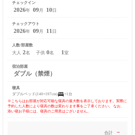
チェックイン
2026
09
10
年
月
日
チェックアウト
2026
09
11
年
月
日
人数/部屋数
2
0
1
大人
名 子供
名
室
宿泊部屋
ダブル（禁煙）
寝具
ダブルベッド(140×197cm)
×1台
※こちらはお部屋が対応可能な寝具の最大数を表示しております。実際に
予約した人数により寝具の数は変わります事をご了承ください。 なお、
添い寝お子様には、寝具のご用意はございません。
－
合計