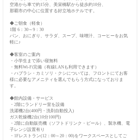
空港から車で約15分、美栄橋駅から徒歩約10分、
那覇市の中心に位置する好立地ホテルです。
◆ご朝食（軽食）
1階 6：30～9：30
パン、おにぎり、サラダ、スープ、味噌汁、コーヒーをお気
軽に♪
◆客室のご案内
・小学生まで添い寝無料
・無料Wi-Fi完備（有線LANも利用できます）
・ハブラシ・カミソリ・クシについては、フロントにてお客
様に必要なアメニティを選んでもらう方式になっておりま
す。
◆館内設備・サービス
・2階にランドリー室を設備
洗濯機2台(400円・洗剤自動投入)
ガス乾燥機2台(10分100円)
・2階に自動販売機（ソフトドリンク・ビール）、製氷機、電
子レンジ設置有り
・1Fレストラン(12：00～20：00)をワークスペースとしてご