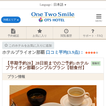
：日本語
Language
沖縄エリア
MENU
予約確認
お気に入り
閲覧履歴
サポート・FAQ
このホテルをお気に入りに追加
ホテルブライオン那覇
口コミ平均[3.9点]：
【早期予約28】28日前までのご予約♪ホテル
朝食付
ブライオン那覇シンプルプラン【朝食付】
プラン情報