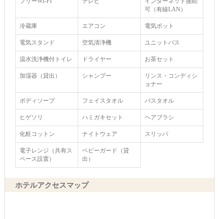
フリーWI‐FI
テレビ
インターネット接続
可（有線LAN）
冷蔵庫
エアコン
電気ポット
電気スタンド
空気清浄機
ユニットバス
温水洗浄機付トイレ
ドライヤー
お茶セット
加湿器（貸出）
シャンプー
リンス・コンディシ
ョナー
ボディソープ
フェイスタオル
バスタオル
ヒゲソリ
ハミガキセット
ヘアブラシ
化粧コットン
ナイトウェア
スリッパ
電子レンジ（共有ス
ベビーガード（貸
ペース設置）
出）
ホテルアクセスマップ