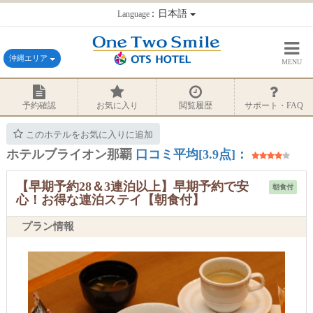
：日本語
Language
沖縄エリア
MENU
予約確認
お気に入り
閲覧履歴
サポート・FAQ
このホテルをお気に入りに追加
ホテルブライオン那覇
口コミ平均[3.9点]：
【早期予約28＆3連泊以上】早期予約で安
朝食付
心！お得な連泊ステイ【朝食付】
プラン情報