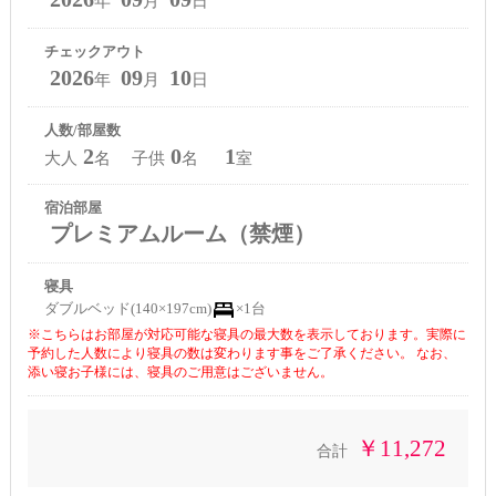
年
月
日
チェックアウト
2026
09
10
年
月
日
人数/部屋数
2
0
1
大人
名 子供
名
室
宿泊部屋
プレミアムルーム（禁煙）
寝具
ダブルベッド(140×197cm)
×1台
※こちらはお部屋が対応可能な寝具の最大数を表示しております。実際に
予約した人数により寝具の数は変わります事をご了承ください。 なお、
添い寝お子様には、寝具のご用意はございません。
￥11,272
合計