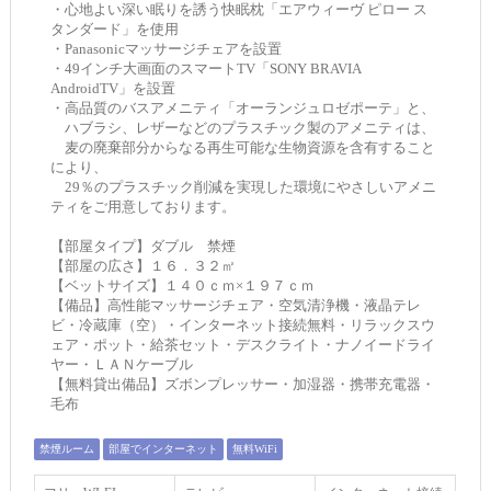
・心地よい深い眠りを誘う快眠枕「エアウィーヴ ピロー ス
タンダード」を使用
・Panasonicマッサージチェアを設置
・49インチ大画面のスマートTV「SONY BRAVIA
AndroidTV」を設置
・高品質のバスアメニティ「オーランジュロゼポーテ」と、
ハブラシ、レザーなどのプラスチック製のアメニティは、
麦の廃棄部分からなる再生可能な生物資源を含有すること
により、
29％のプラスチック削減を実現した環境にやさしいアメニ
ティをご用意しております。
【部屋タイプ】ダブル 禁煙
【部屋の広さ】１６．３２㎡
【ベットサイズ】１４０ｃｍ×１９７ｃｍ
【備品】高性能マッサージチェア・空気清浄機・液晶テレ
ビ・冷蔵庫（空）・インターネット接続無料・リラックスウ
ェア・ポット・給茶セット・デスクライト・ナノイードライ
ヤー・ＬＡＮケーブル
【無料貸出備品】ズボンプレッサー・加湿器・携帯充電器・
毛布
禁煙ルーム
部屋でインターネット
無料WiFi