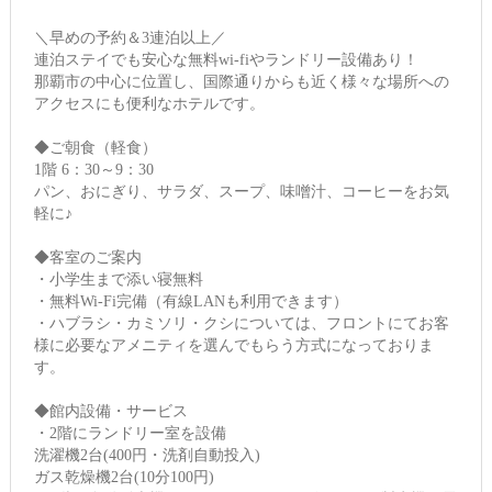
＼早めの予約＆3連泊以上／
連泊ステイでも安心な無料wi-fiやランドリー設備あり！
那覇市の中心に位置し、国際通りからも近く様々な場所への
アクセスにも便利なホテルです。
◆ご朝食（軽食）
1階 6：30～9：30
パン、おにぎり、サラダ、スープ、味噌汁、コーヒーをお気
軽に♪
◆客室のご案内
・小学生まで添い寝無料
・無料Wi-Fi完備（有線LANも利用できます）
・ハブラシ・カミソリ・クシについては、フロントにてお客
様に必要なアメニティを選んでもらう方式になっておりま
す。
◆館内設備・サービス
・2階にランドリー室を設備
洗濯機2台(400円・洗剤自動投入)
ガス乾燥機2台(10分100円)