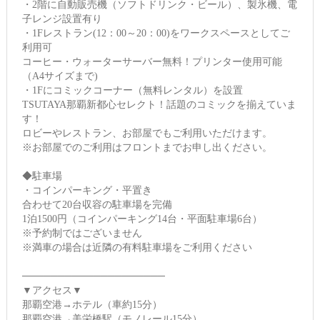
・2階に自動販売機（ソフトドリンク・ビール）、製氷機、電
子レンジ設置有り
・1Fレストラン(12：00～20：00)をワークスペースとしてご
利用可
コーヒー・ウォーターサーバー無料！プリンター使用可能
（A4サイズまで)
・1Fにコミックコーナー（無料レンタル）を設置
TSUTAYA那覇新都心セレクト！話題のコミックを揃えていま
す！
ロビーやレストラン、お部屋でもご利用いただけます。
※お部屋でのご利用はフロントまでお申し出ください。
◆駐車場
・コインパーキング・平置き
合わせて20台収容の駐車場を完備
1泊1500円（コインパーキング14台・平面駐車場6台）
※予約制ではございません
※満車の場合は近隣の有料駐車場をご利用ください
────────────────────
▼アクセス▼
那覇空港→ホテル（車約15分）
那覇空港→美栄橋駅（モノレール15分）