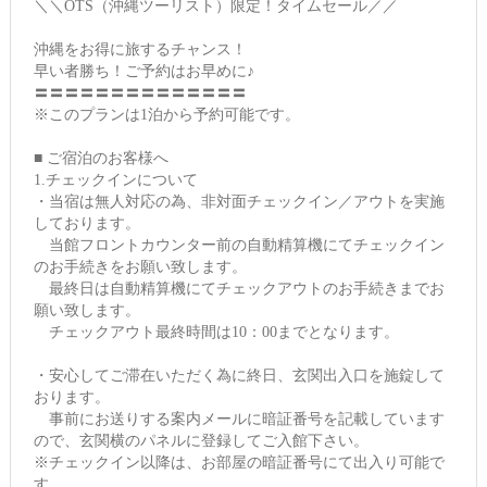
＼＼OTS（沖縄ツーリスト）限定！タイムセール／／
沖縄をお得に旅するチャンス！
早い者勝ち！ご予約はお早めに♪
〓〓〓〓〓〓〓〓〓〓〓〓〓〓
※このプランは1泊から予約可能です。
■ ご宿泊のお客様へ
1.チェックインについて
・当宿は無人対応の為、非対面チェックイン／アウトを実施
しております。
当館フロントカウンター前の自動精算機にてチェックイン
のお手続きをお願い致します。
最終日は自動精算機にてチェックアウトのお手続きまでお
願い致します。
チェックアウト最終時間は10：00までとなります。
・安心してご滞在いただく為に終日、玄関出入口を施錠して
おります。
事前にお送りする案内メールに暗証番号を記載しています
ので、玄関横のパネルに登録してご入館下さい。
※チェックイン以降は、お部屋の暗証番号にて出入り可能で
す。