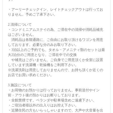
・アーリーチェックイン、レイトチェックアウトは行ってお
りません。予めご了承下さい。
2.清掃について
・コンドミニアムステイの為、ご滞在中の清掃や消耗品補充
はございません。
消耗品は各階通路に、ご自由にお取り頂けるワゴンを用意
しております。必要な分のみお取り下さい。
・3泊以上のご予約でも、タオル・アメニティ類のセットは最
大2泊分のご用意となり、ご滞在中での交換
や補充はございません、ご自身でご用意頂くか全室に設置
しています洗濯機・乾燥機をご利用下さい。
※洗濯洗剤は用意しておりませんので、お持ち頂くか近くの
お店でお買い求めください。
3.施設について
・お荷物のお預かりは行っておりません。事前送付やイン
前・アウト後の預かりはお断りしております。
・全館禁煙です。ベランダや駐車場含めご遠慮下さい。
・ご宿泊者様以外の出入りはお控え下さい。
・近隣住民の方もいらっしゃいますので、大声や大音量を出