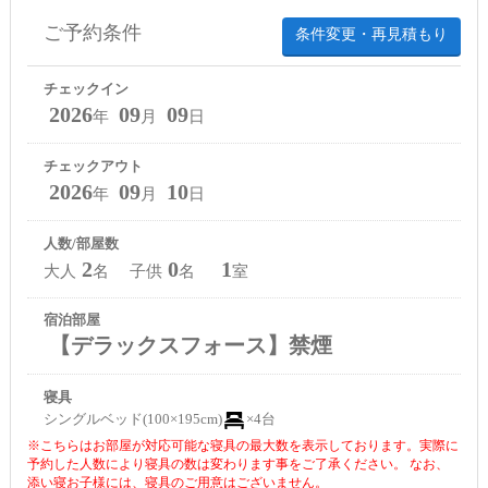
ご予約条件
条件変更・再見積もり
チェックイン
2026
09
09
年
月
日
チェックアウト
2026
09
10
年
月
日
人数/部屋数
2
0
1
大人
名 子供
名
室
宿泊部屋
【デラックスフォース】禁煙
寝具
シングルベッド(100×195cm)
×4台
※こちらはお部屋が対応可能な寝具の最大数を表示しております。実際に
予約した人数により寝具の数は変わります事をご了承ください。 なお、
添い寝お子様には、寝具のご用意はございません。