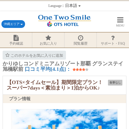
：日本語
Language
沖縄エリア
MENU
予約確認
お気に入り
閲覧履歴
サポート・FAQ
このホテルをお気に入りに追加
かりゆしコンドミニアムリゾート那覇 グランステイ
旭橋駅前
口コミ平均[4.1点]：
【OTS×タイムセール】期間限定プラン！
食事なし
スーパー7days＜素泊まり＞1泊からOK♪
プラン情報