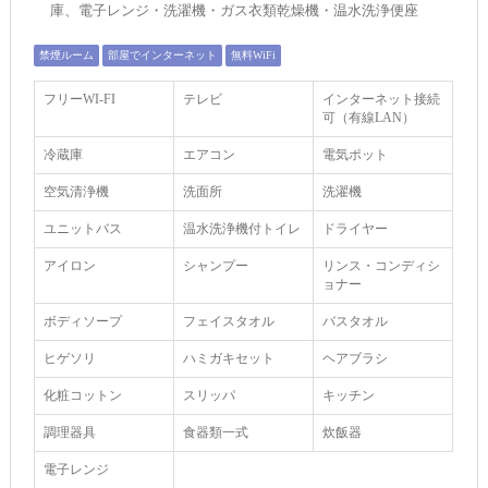
庫、電子レンジ・洗濯機・ガス衣類乾燥機・温水洗浄便座
禁煙ルーム
部屋でインターネット
無料WiFi
フリーWI‐FI
テレビ
インターネット接続
可（有線LAN）
冷蔵庫
エアコン
電気ポット
空気清浄機
洗面所
洗濯機
ユニットバス
温水洗浄機付トイレ
ドライヤー
アイロン
シャンプー
リンス・コンディシ
ョナー
ボディソープ
フェイスタオル
バスタオル
ヒゲソリ
ハミガキセット
ヘアブラシ
化粧コットン
スリッパ
キッチン
調理器具
食器類一式
炊飯器
電子レンジ