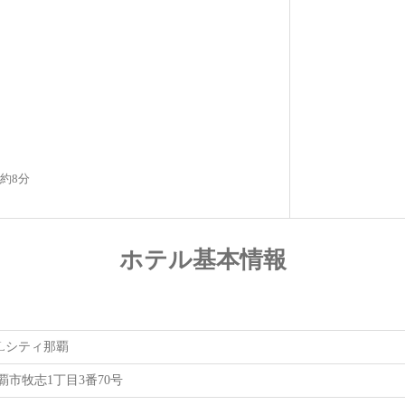
約8分
ホテル基本情報
ALシティ那覇
覇市牧志1丁目3番70号