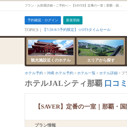
プラン・お部屋詳細～ご予約へ～【SAVER】定番の一室｜那覇・国際通り中心ステイ＜素泊り＞【ツインルーム【18～23㎡・禁煙】】
予約確認・ログイン
新規登録
【7/28-8/3予約限定】☆OTSタイムセール
TOPICS｜
観光施設近くのホテル
エリアから探す
ホテル予約
沖縄 ホテル予約
ホテル一覧
ホテル詳細
プ
ホテルJALシティ那覇
口コミ
【SAVER】定番の一室｜那覇・
プラン情報