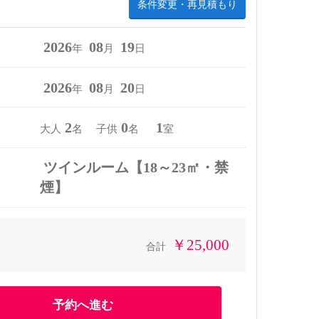
条件変更・再見積もり
2026
08
19
年
月
日
2026
08
20
年
月
日
2
0
1
大人
名 子供
名
室
ツインルーム【18～23㎡・禁
煙】
￥25,000
合計