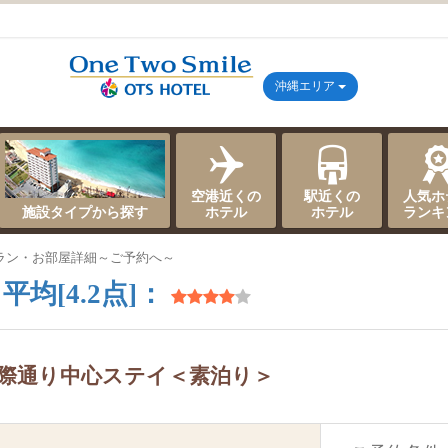
沖縄エリア
空港近くの
駅近くの
人気ホ
施設タイプから探す
ホテル
ホテル
ランキ
ラン・お部屋詳細～ご予約へ～
平均[4.2点]：
国際通り中心ステイ＜素泊り＞