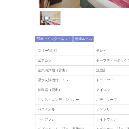
部屋でインターネット
禁煙ルーム
フリーWI‐FI
テレビ
エアコン
セーフティーボック
空気清浄機（貸出）
洗面所
温水洗浄機付トイレ
ドライヤー
加湿器（貸出）
アイロン
リンス・コンディショナー
ボディソープ
バスタオル
ヒゲソリ
ヘアブラシ
ナイトウェア