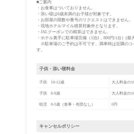
■ご案内
・お食事はついておりません。
・添い寝は6歳未満のお子様が対象です。
・お部屋の階数や番号のリクエストはできません。
・現地ホテルマイル積算対象外となります。
・JALクーポンでの精算はできません。
・ホテル裏手に駐車場完備（1泊1，800円/1台）(最大
※駐車場のご予約は不可です。満車時は近隣のコ
す。
子供・添い寝料金
子供 10-12歳
大人料金の1
子供 6-9歳
大人料金の1
幼児 0-5歳（食事・布団なし）
0円
キャンセルポリシー