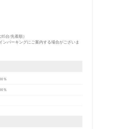
85台/先着順）
インパーキングにご案内する場合がございま
00％
00％