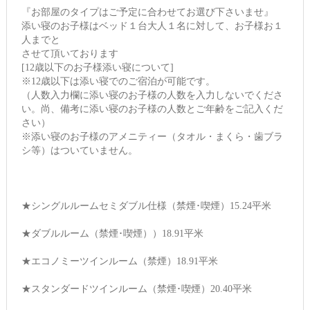
『お部屋のタイプはご予定に合わせてお選び下さいませ』
添い寝のお子様はベッド１台大人１名に対して、お子様お１
人までと
させて頂いております
[12歳以下のお子様添い寝について]
※12歳以下は添い寝でのご宿泊が可能です。
（人数入力欄に添い寝のお子様の人数を入力しないでくださ
い。尚、備考に添い寝のお子様の人数とご年齢をご記入くだ
さい）
※添い寝のお子様のアメニティー（タオル・まくら・歯ブラ
シ等）はついていません。
★シングルルームセミダブル仕様（禁煙･喫煙）15.24平米
★ダブルルーム（禁煙･喫煙））18.91平米
★エコノミーツインルーム（禁煙）18.91平米
★スタンダードツインルーム（禁煙･喫煙）20.40平米