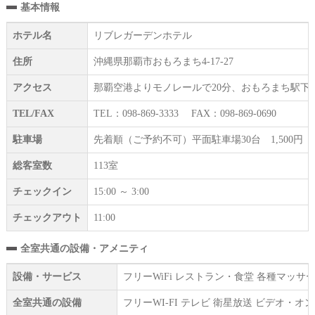
基本情報
ホテル名
リブレガーデンホテル
住所
沖縄県那覇市おもろまち4-17-27
アクセス
那覇空港よりモノレールで20分、おもろまち駅下
TEL/FAX
TEL：098-869-3333 FAX：098-869-0690
駐車場
先着順（ご予約不可）平面駐車場30台 1,500
総客室数
113室
チェックイン
15:00 ～ 3:00
チェックアウト
11:00
全室共通の設備・アメニティ
設備・サービス
フリーWiFi レストラン・食堂 各種マッ
全室共通の設備
フリーWI‐FI テレビ 衛星放送 ビデオ・