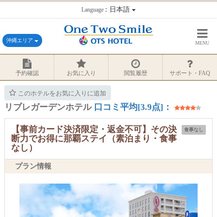
：日本語
Language
沖縄エリア
MENU
予約確認
お気に入り
閲覧履歴
サポート・FAQ
このホテルをお気に入りに追加
リブレガーデンホテル
口コミ平均[3.9点]：
【事前カード決済限定・返金不可】その決
食事なし
断力でお得に那覇ステイ（素泊まり・食事
なし）
プラン情報