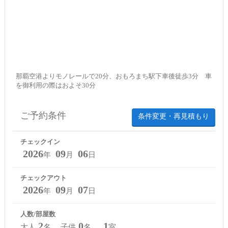
那覇空港よりモノレールで20分、おもろまち駅下車後徒歩3分 車
を御利用の際はおよそ30分
ご予約条件
条件変更・再見積もり
チェックイン
2026
09
06
年
月
日
チェックアウト
2026
09
07
年
月
日
人数/部屋数
2
0
1
大人
名 子供
名
室