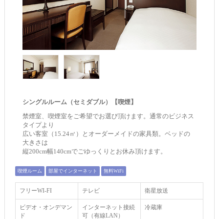
シングルルーム（セミダブル）【喫煙】
禁煙室、喫煙室をご希望でお選び頂けます。通常のビジネス
タイプより
広い客室（15.24㎡）とオーダーメイドの家具類。ベッドの
大きさは
縦200cm幅140cmでごゆっくりとお休み頂けます。
喫煙ルーム
部屋でインターネット
無料WiFi
フリーWI‐FI
テレビ
衛星放送
ビデオ・オンデマン
インターネット接続
冷蔵庫
ド
可（有線LAN）