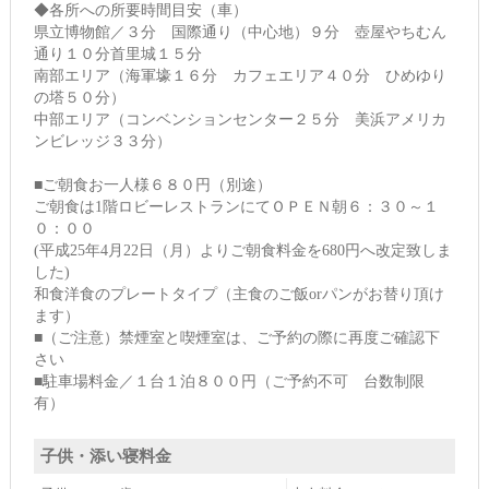
◆各所への所要時間目安（車）
県立博物館／３分 国際通り（中心地）９分 壺屋やちむん
通り１０分首里城１５分
南部エリア（海軍壕１６分 カフェエリア４０分 ひめゆり
の塔５０分）
中部エリア（コンベンションセンター２５分 美浜アメリカ
ンビレッジ３３分）
■ご朝食お一人様６８０円（別途）
ご朝食は1階ロビーレストランにてＯＰＥＮ朝６：３０～１
０：００
(平成25年4月22日（月）よりご朝食料金を680円へ改定致しま
した)
和食洋食のプレートタイプ（主食のご飯orパンがお替り頂け
ます）
■（ご注意）禁煙室と喫煙室は、ご予約の際に再度ご確認下
さい
■駐車場料金／１台１泊８００円（ご予約不可 台数制限
有）
子供・添い寝料金