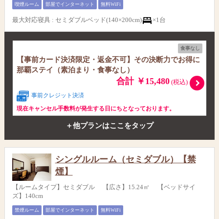
喫煙ルーム
部屋でインターネット
無料WiFi
最大対応寝具
:
セミダブルベッド(140×200cm)
×1台
食事なし
【事前カード決済限定・返金不可】その決断力でお得に
那覇ステイ（素泊まり・食事なし）
合計 ￥15,480
(税込)
事前クレジット決済
現在キャンセル手数料が発生する日にちとなっております。
＋他プランはここをタップ
シングルルーム（セミダブル）【禁
煙】
【ルームタイプ】セミダブル 【広さ】15.24㎡ 【ベッドサイ
ズ】140cm
禁煙ルーム
部屋でインターネット
無料WiFi