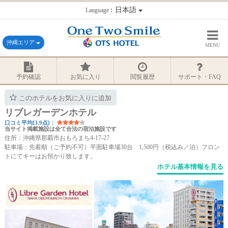
：日本語
Language
沖縄エリア
MENU
予約確認
お気に入り
閲覧履歴
サポート・FAQ
このホテルをお気に入りに追加
リブレガーデンホテル
口コミ平均[3.9点]：
当サイト掲載施設は全て合法の宿泊施設です
住所：沖縄県那覇市おもろまち4-17-27
駐車場：先着順（ご予約不可）平面駐車場30台 1,500円（税込み／泊）フロン
トにてキーはお預かり致します。
ホテル基本情報を見る