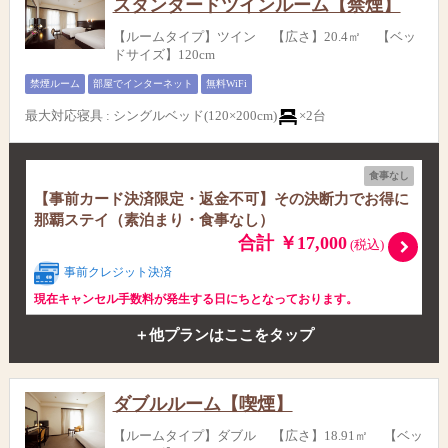
スタンダードツインルーム【禁煙】
【ルームタイプ】ツイン 【広さ】20.4㎡ 【ベッ
ドサイズ】120cm
禁煙ルーム
部屋でインターネット
無料WiFi
最大対応寝具
:
シングルベッド(120×200cm)
×2台
食事なし
【事前カード決済限定・返金不可】その決断力でお得に
那覇ステイ（素泊まり・食事なし）
合計 ￥17,000
(税込)
事前クレジット決済
現在キャンセル手数料が発生する日にちとなっております。
＋他プランはここをタップ
ダブルルーム【喫煙】
【ルームタイプ】ダブル 【広さ】18.91㎡ 【ベッ