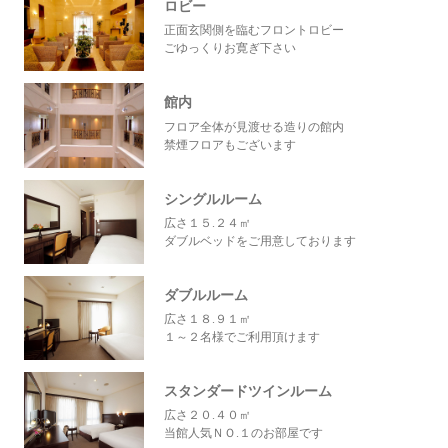
ロビー
正面玄関側を臨むフロントロビー
ごゆっくりお寛ぎ下さい
館内
フロア全体が見渡せる造りの館内
禁煙フロアもございます
シングルルーム
広さ１５.２４㎡
ダブルベッドをご用意しております
ダブルルーム
広さ１８.９１㎡
１～２名様でご利用頂けます
スタンダードツインルーム
広さ２０.４０㎡
当館人気ＮＯ.１のお部屋です