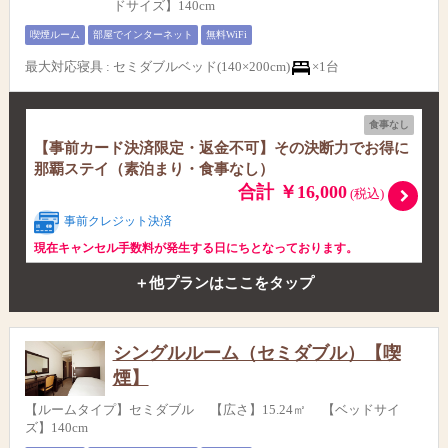
ドサイズ】140cm
喫煙ルーム
部屋でインターネット
無料WiFi
最大対応寝具
:
セミダブルベッド(140×200cm)
×1台
食事なし
【事前カード決済限定・返金不可】その決断力でお得に
那覇ステイ（素泊まり・食事なし）
合計 ￥16,000
(税込)
事前クレジット決済
現在キャンセル手数料が発生する日にちとなっております。
＋他プランはここをタップ
シングルルーム（セミダブル）【喫
煙】
【ルームタイプ】セミダブル 【広さ】15.24㎡ 【ベッドサイ
ズ】140cm