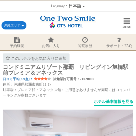
：日本語
Language
沖縄エリア
MENU
予約確認
お気に入り
閲覧履歴
サポート・FAQ
このホテルをお気に入りに追加
コンドミニアムリゾート那覇 リビングイン旭橋駅
前プレミア＆アネックス
口コミ平均[3.9点]：
旅館業許可番号：21020069
住所：沖縄県那覇市東町11-17
駐車場：プレミア館・アネックス館：ご用意はありませんが周辺にはコインパ
ーキングが多数ございます
ホテル基本情報を見る