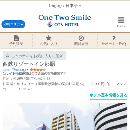
：日本語
Language
沖縄エリア
MENU
予約確認
お気に入り
閲覧履歴
サポート・FAQ
このホテルをお気に入りに追加
西鉄リゾートイン那覇
口コミ平均[4点]：
当サイト掲載施設は全て合法の宿泊施設です
住所：沖縄県那覇市久米2-3-13
駐車場：有り４０台（満車時は隣接の契約駐車場へ）１,２００円/泊。 マップ
コード 33 156 375
ホテル基本情報を見る