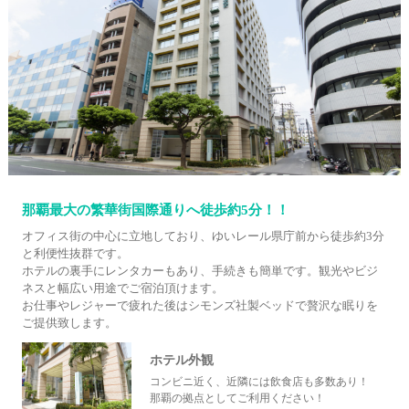
那覇最大の繁華街国際通りへ徒歩約5分！！
オフィス街の中心に立地しており、ゆいレール県庁前から徒歩約3分
と利便性抜群です。
ホテルの裏手にレンタカーもあり、手続きも簡単です。観光やビジ
ネスと幅広い用途でご宿泊頂けます。
お仕事やレジャーで疲れた後はシモンズ社製ベッドで贅沢な眠りを
ご提供致します。
ホテル外観
コンビニ近く、近隣には飲食店も多数あり！
那覇の拠点としてご利用ください！