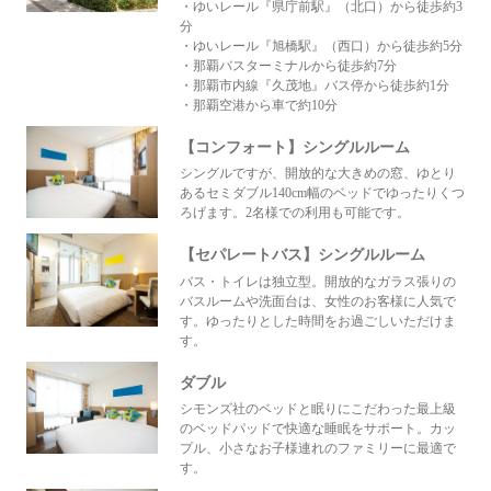
・ゆいレール『県庁前駅』（北口）から徒歩約3
分
・ゆいレール『旭橋駅』（西口）から徒歩約5分
・那覇バスターミナルから徒歩約7分
・那覇市内線『久茂地』バス停から徒歩約1分
・那覇空港から車で約10分
【コンフォート】シングルルーム
シングルですが、開放的な大きめの窓、ゆとり
あるセミダブル140cm幅のベッドでゆったりくつ
ろげます。2名様での利用も可能です。
【セパレートバス】シングルルーム
バス・トイレは独立型。開放的なガラス張りの
バスルームや洗面台は、女性のお客様に人気で
す。ゆったりとした時間をお過ごしいただけま
す。
ダブル
シモンズ社のベッドと眠りにこだわった最上級
のベッドパッドで快適な睡眠をサポート。カッ
プル、小さなお子様連れのファミリーに最適で
す。