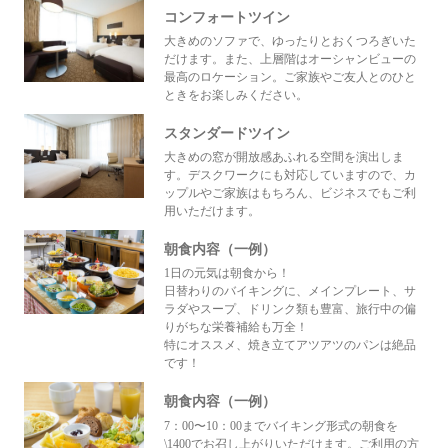
コンフォートツイン
大きめのソファで、ゆったりとおくつろぎいた
だけます。また、上層階はオーシャンビューの
最高のロケーション。ご家族やご友人とのひと
ときをお楽しみください。
スタンダードツイン
大きめの窓が開放感あふれる空間を演出しま
す。デスクワークにも対応していますので、カ
ップルやご家族はもちろん、ビジネスでもご利
用いただけます。
朝食内容（一例）
1日の元気は朝食から！
日替わりのバイキングに、メインプレート、サ
ラダやスープ、ドリンク類も豊富、旅行中の偏
りがちな栄養補給も万全！
特にオススメ、焼き立てアツアツのパンは絶品
です！
朝食内容（一例）
7：00〜10：00までバイキング形式の朝食を
\1400でお召し上がりいただけます。ご利用の方