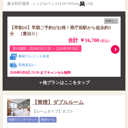
最大対応寝具
:
シングルベッド(110×195cm)
×2台
食事なし
【早割28】早期ご予約がお得！県庁前駅から徒歩約3
分 （素泊り）
合計 ￥16,700
(税込)
受付期間 : 2026年3月11日 ～ 2026年9月30日
事前クレジット決済
現地支払い
2026年9月8日 23:59 までキャンセル無料
＋他プランはここをタップ
【禁煙】ダブルルーム
【ルームタイプ】ダブル
部屋でインターネット
禁煙ルーム