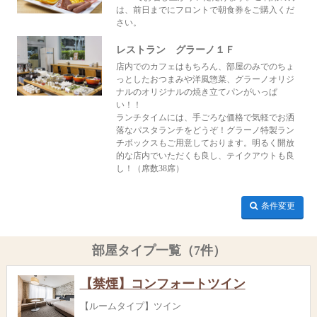
は、前日までにフロントで朝食券をご購入くだ
さい。
レストラン グラーノ１Ｆ
店内でのカフェはもちろん、部屋のみでのちょ
っとしたおつまみや洋風惣菜、グラーノオリジ
ナルのオリジナルの焼き立てパンがいっぱ
い！！
ランチタイムには、手ごろな価格で気軽でお洒
落なパスタランチをどうぞ！グラーノ特製ラン
チボックスもご用意しております。明るく開放
的な店内でいただくも良し、テイクアウトも良
し！（席数38席）
条件変更
部屋タイプ一覧（7件）
【禁煙】コンフォートツイン
【ルームタイプ】ツイン