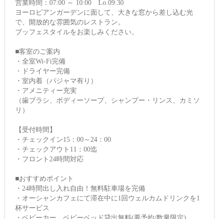
営業時間：07:00 ～ 10:00 Lo.09:30
ヨーロピアンガーデンに面して、大きな窓から差し込む光
で、開放的な雰囲気のレストラン。
ブッフェスタイルをお楽しみください。
■客室のご案内
・全室Wi-Fi完備
・ドライヤー完備
・室内着（パジャマ有り）
・アメニティー充実
（歯ブラシ、ボディーソープ、シャンプー・リンス、カミソ
リ）
【受付時間】
・チェックイン15：00～24：00
・チェックアウト11：00迄
・フロント24時間対応
■おすすめポイント
・24時間出し入れ自由！無料駐車場を完備
・オーシャンカフェにて滞在中に1回ウェルカムドリンクを1
杯サービス
・ベビーカー、ベビーベッド貸出無料(要予約/数量限定)