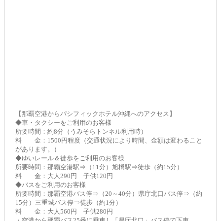
【那覇空港からパシフィックホテル沖縄へのアクセス】
◆車・タクシーをご利用のお客様
所要時間：約8分（うみそらトンネル利用時）
料 金：1500円程度（交通状況により時間、金額は変わること
があります。）
◆ゆいレール＆徒歩をご利用のお客様
所要時間：那覇空港駅⇒（11分）旭橋駅⇒徒歩（約15分）
料 金：大人290円 子供120円
◆バスをご利用のお客様
所要時間：那覇空港バス停⇒（20～40分）県庁北口バス停⇒（約
15分）三重城バス停⇒徒歩（約1分）
料 金：大人560円 子供280円
・空港から那覇バス25番に乗車し「県庁北口」バス停で下車。