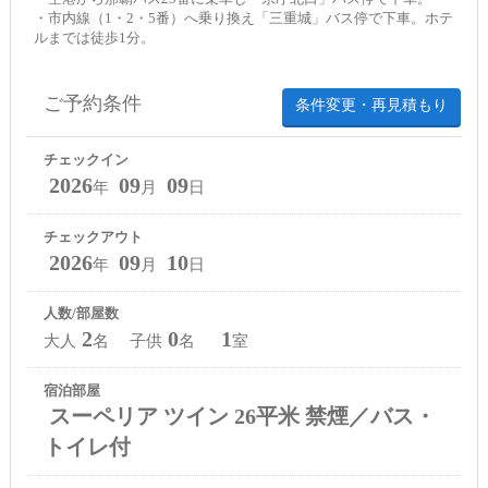
・市内線（1・2・5番）へ乗り換え「三重城」バス停で下車。ホテ
ルまでは徒歩1分。
ご予約条件
条件変更・再見積もり
チェックイン
2026
09
09
年
月
日
チェックアウト
2026
09
10
年
月
日
人数/部屋数
2
0
1
大人
名 子供
名
室
宿泊部屋
スーペリア ツイン 26平米 禁煙／バス・
トイレ付