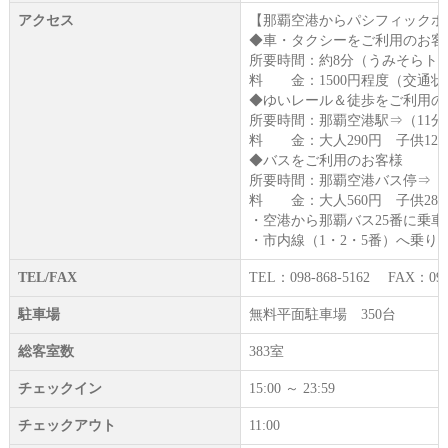
アクセス
【那覇空港からパシフィックホ
◆車・タクシーをご利用のお客
所要時間：約8分（うみそらト
料 金：1500円程度（交通
◆ゆいレール＆徒歩をご利用の
所要時間：那覇空港駅⇒（11分
料 金：大人290円 子供120
◆バスをご利用のお客様
所要時間：那覇空港バス停⇒（2
料 金：大人560円 子供280
・空港から那覇バス25番に乗
・市内線（1・2・5番）へ乗
TEL/FAX
TEL：098-868-5162 FAX：098-
駐車場
無料平面駐車場 350台
総客室数
383室
チェックイン
15:00 ～ 23:59
チェックアウト
11:00