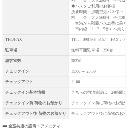
料 金：大人290円 子供120
◆バスをご利用のお客様
所要時間：那覇空港バス停⇒（2
料 金：大人560円 子供280
・空港から那覇バス25番に乗
・市内線（1・2・5番）へ乗
TEL/FAX
TEL：098-868-5162 FAX：098-
駐車場
無料平面駐車場 350台
総客室数
383室
チェックイン
15:00 ～ 23:59
チェックアウト
11:00
チェックイン基本情報
こちらの宿泊施設は、24時間
チェックイン前 荷物のお預かり
チェックイン前に荷物のお預か
チェックアウト後 荷物のお預かり
チェックアウト後に荷物のお預
全室共通の設備・アメニティ