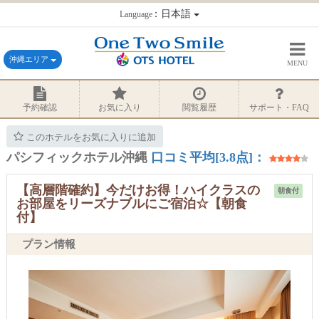
：日本語
Language
沖縄エリア
MENU
予約確認
お気に入り
閲覧履歴
サポート・FAQ
このホテルをお気に入りに追加
パシフィックホテル沖縄
口コミ平均[3.8点]：
【高層階確約】今だけお得！ハイクラスの
朝食付
お部屋をリーズナブルにご宿泊☆【朝食
付】
プラン情報