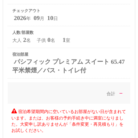
チェックアウト
2026
09
10
年
月
日
人数/部屋数
2
0
1
大人
名 子供
名
室
宿泊部屋
パシフィック プレミアム スイート 65.47
平米禁煙／バス・トイレ付
－
合計
宿泊希望期間内に空いているお部屋がない日が含まれて
います。または、お客様の予約手続き中に満室になりまし
た。大変申し訳ありませんが「条件変更・再見積もり」を
お試しください。