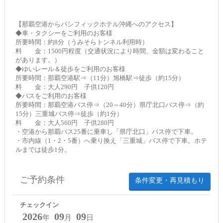
【那覇空港からパシフィックホテル沖縄へのアクセス】
◆車・タクシーをご利用のお客様
所要時間：約8分（うみそらトンネル利用時）
料 金：1500円程度（交通状況により時間、金額は変わること
があります。）
◆ゆいレール＆徒歩をご利用のお客様
所要時間：那覇空港駅⇒（11分）旭橋駅⇒徒歩（約15分）
料 金：大人290円 子供120円
◆バスをご利用のお客様
所要時間：那覇空港バス停⇒（20～40分）県庁北口バス停⇒（約
15分）三重城バス停⇒徒歩（約1分）
料 金：大人560円 子供280円
・空港から那覇バス25番に乗車し「県庁北口」バス停で下車。
・市内線（1・2・5番）へ乗り換え「三重城」バス停で下車。ホテ
ルまでは徒歩1分。
ご予約条件
条件変更・再見積もり
チェックイン
2026
09
09
年
月
日