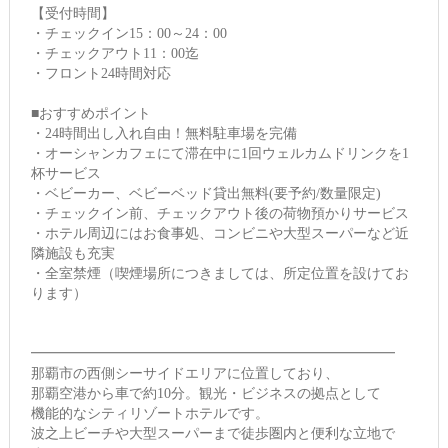
【受付時間】
・チェックイン15：00～24：00
・チェックアウト11：00迄
・フロント24時間対応
■おすすめポイント
・24時間出し入れ自由！無料駐車場を完備
・オーシャンカフェにて滞在中に1回ウェルカムドリンクを1
杯サービス
・ベビーカー、ベビーベッド貸出無料(要予約/数量限定)
・チェックイン前、チェックアウト後の荷物預かりサービス
・ホテル周辺にはお食事処、コンビニや大型スーパーなど近
隣施設も充実
・全室禁煙（喫煙場所につきましては、所定位置を設けてお
ります）
━━━━━━━━━━━━━━━━━━━━━━━━━━
那覇市の西側シーサイドエリアに位置しており、
那覇空港から車で約10分。観光・ビジネスの拠点として
機能的なシティリゾートホテルです。
波之上ビーチや大型スーパーまで徒歩圏内と便利な立地で