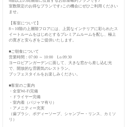
8階以上の高層階に位置するお部屋確約プランです♪
室数限定のお得なプランです♪この機会にぜひご利用ください
ませ。
【客室について】
8～10階の上層階フロアには、上質なインテリアに彩られたス
イートルームをはじめとするプレミアムルームを配し、極上
の寛ぎと安らぎをご提供いたします。
■ご朝食について
営業時間：07:00 ～ 10:00 Lo.09:30
ヨーロピアンガーデンに面して、大きな窓から差し込む光
で、開放的な雰囲気のレストラン。
ブッフェスタイルをお楽しみください。
■客室のご案内
・全室Wi-Fi完備
・ドライヤー完備
・室内着（パジャマ有り）
・アメニティー充実
（歯ブラシ、ボディーソープ、シャンプー・リンス、カミソ
リ）