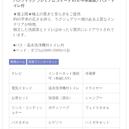
パシフィック プレミアム スイート 65.47平米禁煙／バス・ト
イレ付
★最上階★極上の寛ぎと安らぎをご提供
約65平米の広さを誇り、ラグジュアリー感のある上質なイン
テリアが特徴。
独立した洗面室とトイレはゆったり贅沢にレイアウトされて
います。
■バス・温水洗浄機付トイレ付
■ベッド：ダブル(1800×2000)×1台
禁煙ルーム
部屋でインターネット
テレビ
インターネット接続
冷蔵庫
可（有線LAN）
電気スタンド
温水洗浄機付トイレ
ドライヤー
お茶セット
加湿器（貸出）
シャンプー
リンス・コンディシ
ボディソープ
フェイスタオル
ョナー
バスタオル
ヒゲソリ
ハミガキセット