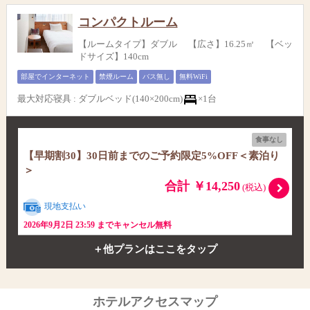
コンパクトルーム
【ルームタイプ】ダブル 【広さ】16.25㎡ 【ベッ
ドサイズ】140cm
部屋でインターネット
禁煙ルーム
バス無し
無料WiFi
最大対応寝具
:
ダブルベッド(140×200cm)
×1台
食事なし
【早期割30】30日前までのご予約限定5%OFF＜素泊り
＞
合計 ￥14,250
(税込)
現地支払い
2026年9月2日 23:59 までキャンセル無料
＋他プランはここをタップ
ホテルアクセスマップ