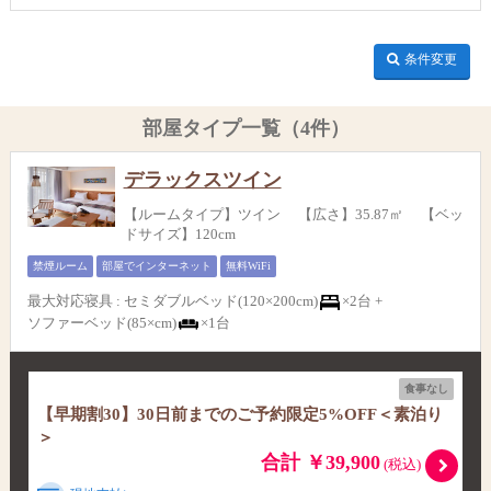
条件変更
部屋タイプ一覧（4件）
デラックスツイン
【ルームタイプ】ツイン 【広さ】35.87㎡ 【ベッ
ドサイズ】120cm
禁煙ルーム
部屋でインターネット
無料WiFi
最大対応寝具
:
セミダブルベッド(120×200cm)
×2台 +
ソファーベッド(85×cm)
×1台
食事なし
【早期割30】30日前までのご予約限定5%OFF＜素泊り
＞
合計 ￥39,900
(税込)