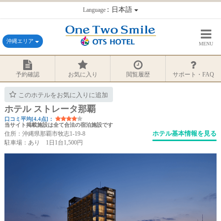
：日本語
Language
沖縄エリア
MENU
予約確認
お気に入り
閲覧履歴
サポート・FAQ
このホテルをお気に入りに追加
ホテル ストレータ那覇
口コミ平均[4.4点]：
当サイト掲載施設は全て合法の宿泊施設です
ホテル基本情報を見る
住所：沖縄県那覇市牧志1-19-8
駐車場：あり 1日1台1,500円