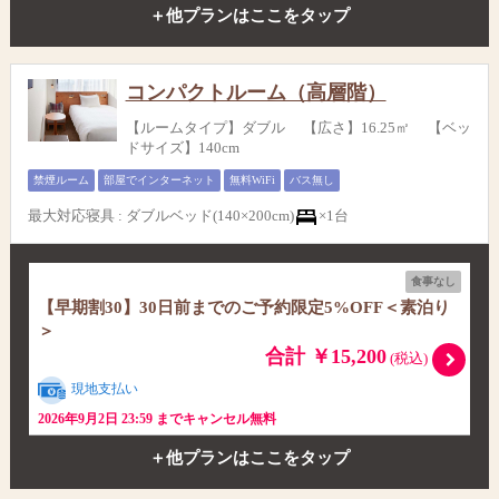
＋他プランはここをタップ
コンパクトルーム（高層階）
【ルームタイプ】ダブル 【広さ】16.25㎡ 【ベッ
ドサイズ】140cm
禁煙ルーム
部屋でインターネット
無料WiFi
バス無し
最大対応寝具
:
ダブルベッド(140×200cm)
×1台
食事なし
【早期割30】30日前までのご予約限定5%OFF＜素泊り
＞
合計 ￥15,200
(税込)
現地支払い
2026年9月2日 23:59 までキャンセル無料
＋他プランはここをタップ