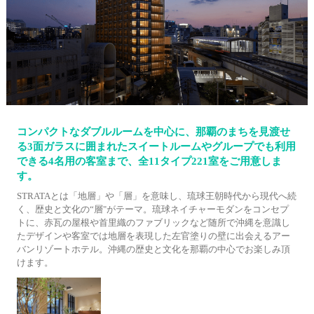
コンパクトなダブルルームを中心に、那覇のまちを見渡せ
る3面ガラスに囲まれたスイートルームやグループでも利用
できる4名用の客室まで、全11タイプ221室をご用意しま
す。
STRATAとは「地層」や「層」を意味し、琉球王朝時代から現代へ続
く、歴史と文化の“層"がテーマ。琉球ネイチャーモダンをコンセプ
トに、赤瓦の屋根や首里織のファブリックなど随所で沖縄を意識し
たデザインや客室では地層を表現した左官塗りの壁に出会えるアー
バンリゾートホテル。沖縄の歴史と文化を那覇の中心でお楽しみ頂
けます。