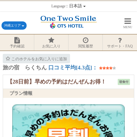
：日本語
Language
沖縄エリア
MENU
予約確認
お気に入り
閲覧履歴
サポート・FAQ
このホテルをお気に入りに追加
旅の宿 らくちん
口コミ平均[4.3点]：
【28日前】早めの予約はだんぜんお得！
朝食付
プラン情報