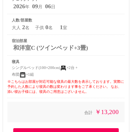
2026
09
06
年
月
日
人数/部屋数
2
0
1
大人
名 子供
名
室
宿泊部屋
和洋室C (ツインベッド+3畳)
寝具
シングルベッド(100×200cm)
×2台 +
布団
×1組
※こちらはお部屋が対応可能な寝具の最大数を表示しております。実際に
予約した人数により寝具の数は変わります事をご了承ください。 なお、
添い寝お子様には、寝具のご用意はございません。
￥13,200
合計