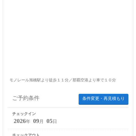
モノレール旭橋駅より徒歩１１分／那覇空港より車で１０分
ご予約条件
条件変更・再見積もり
チェックイン
2026
09
05
年
月
日
チェックアウト