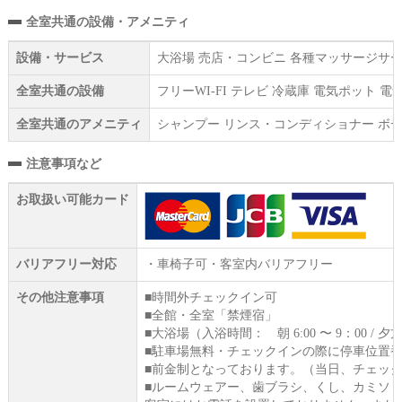
全室共通の設備・アメニティ
設備・サービス
大浴場 売店・コンビニ 各種マッサージサー
全室共通の設備
フリーWI‐FI テレビ 冷蔵庫 電気ポット
全室共通のアメニティ
シャンプー リンス・コンディショナー ボデ
注意事項など
お取扱い可能カード
バリアフリー対応
・車椅子可・客室内バリアフリー
その他注意事項
■時間外チェックイン可
■全館・全室「禁煙宿」
■大浴場（入浴時間： 朝 6:00 〜 9：00 / 夕方 17
■駐車場無料・チェックインの際に停車位置
■前金制となっております。（当日、チェッ
■ルームウェアー、歯ブラシ、くし、カミソ