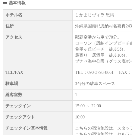
基本情報
ホテル名
しかまじヴィラ 恩納
住所
沖縄県国頭郡恩納村名嘉真2436-
アクセス
那覇空港から車で70分。
ローソン（恩納インブビーチ前店
希望ヶ丘ビーチ 徒歩5分。
最寄り 居酒屋 徒歩10分。
ブナセ海中公園（グラス底ボー
TEL/FAX
TEL：090-3793-8661 FAX： -
駐車場
3台分の駐車スペース
総客室数
1
チェックイン
15:00 ～ 22:00
チェックアウト
10:00
チェックイン基本情報
こちらの宿泊施設は、スタッフ
こちらの宿泊施設は、セルフチ