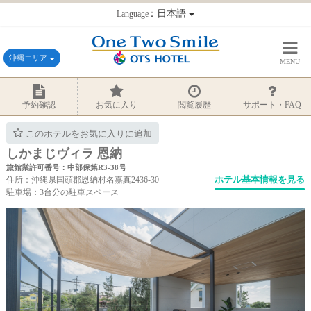
：日本語
Language
沖縄エリア
MENU
予約確認
お気に入り
閲覧履歴
サポート・FAQ
このホテルをお気に入りに追加
しかまじヴィラ 恩納
旅館業許可番号：中部保第R3-38号
ホテル基本情報を見る
住所：沖縄県国頭郡恩納村名嘉真2436-30
駐車場：3台分の駐車スペース