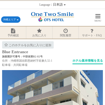
：日本語
Language
沖縄エリア
MENU
予約確認
お気に入り
閲覧履歴
サポート・FAQ
このホテルをお気に入りに追加
Blue Entrance
旅館業許可番号：中部保第R2-82号
ホテル基本情報を見る
住所：沖縄県国頭郡恩納村字前兼久32-1
駐車場：共同駐車場