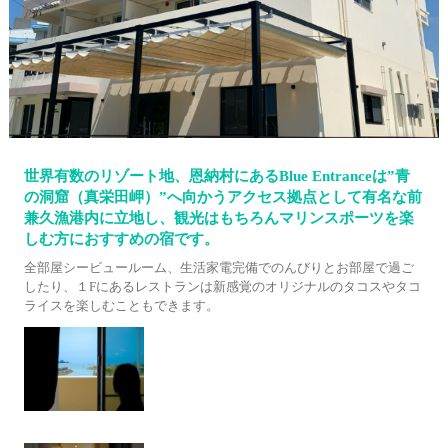
世界有数のリゾート地、恩納村にあるBlue Entranceは”青
の洞窟（真栄田岬）”へ向かうアクセス拠点として有名な前
兼久漁港内に立地し、観光はもちろんマリンスポーツを楽
しむ方におすすめの宿です。
全部屋シービュールーム、生活家電完備でのんびりとお部屋で過ご
したり、１Fにあるレストランは新感覚のオリジナルのタコスやタコ
ライスを楽しむこともできます。