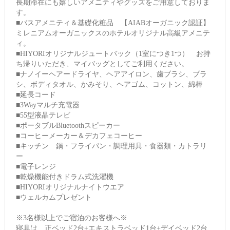
長期滞在にも嬉しいアメニティやグッズをご用意しておりま
す。
■バスアメニティ＆基礎化粧品 【AIABオーガニック認証】
ミレニアムオーガニックスのホテルオリジナル高級アメニテ
ィ。
■HIYORIオリジナルジュートバック（1室につき1つ） お持
ち帰りいただき、マイバッグとしてご利用ください。
■ナノイーヘアードライヤ、ヘアアイロン、歯ブラシ、ブラ
シ、ボディタオル、かみそり、ヘアゴム、コットン、綿棒
■延長コード
■3Wayマルチ充電器
■55型液晶テレビ
■ポータブルBluetoothスピーカー
■コーヒーメーカー＆デカフェコーヒー
■キッチン 鍋・フライパン・調理用具・食器類・カトラリ
ー
■電子レンジ
■乾燥機能付きドラム式洗濯機
■HIYORIオリジナルナイトウエア
■ウェルカムプレゼント
※3名様以上でご宿泊のお客様へ※
寝具は、正ベッド2台+エキストラベッド1台+デイベッド2台