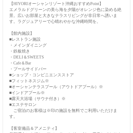
【HIYORIオーシャンリゾート沖縄おすすめPoint】
エメラルドグリーンの美ら海を夕陽がオレンジ色に染める絶
景。広いお部屋と大きなテラスリビングが非日常へ誘いま
す。ラグジュアリーで心晴れやかな沖縄時間を。
【館内施設】
■レストラン施設
・メインダイニング
・鉄板焼き
・DELI＆SWEETS
・Cafe＆Bar
・プールサイドバー
■ショップ・コンビニエンスストア
■フィットネスジム※
■オーシャンテラスプール（アウトドアプール）※
■インドアプール※
■露天大浴場（サウナ付き）※
■エステサロン
ご宿泊のお客様は※印の施設を無料でご利用いただけま
す。
【客室備品＆アメニティ】