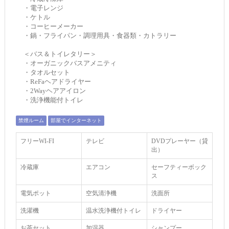
・電子レンジ
・ケトル
・コーヒーメーカー
・鍋・フライパン・調理用具・食器類・カトラリー
＜バス＆トイレタリー＞
・オーガニックバスアメニティ
・タオルセット
・ReFaヘアドライヤー
・2Wayヘアアイロン
・洗浄機能付トイレ
禁煙ルーム
部屋でインターネット
フリーWI‐FI
テレビ
DVDプレーヤー（貸
出）
冷蔵庫
エアコン
セーフティーボック
ス
電気ポット
空気清浄機
洗面所
洗濯機
温水洗浄機付トイレ
ドライヤー
お茶セット
加湿器
シャンプー