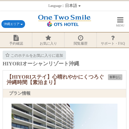
：日本語
Language
沖縄エリア
MENU
予約確認
お気に入り
閲覧履歴
サポート・FAQ
このホテルをお気に入りに追加
HIYORIオーシャンリゾート沖縄
【HIYORIステイ】心晴れやかにくつろぐ
食事なし
沖縄時間【素泊まり】
プラン情報