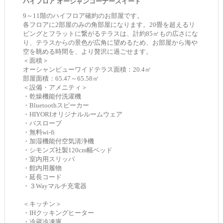
ハイフロア オーシャンコーナースイート
9～11階のハイフロア確約のお部屋です。
各フロアに2部屋のみの角部屋になります。20畳を超えるリ
ビングとフラットに繋がるテラスは、計約85㎡もの広さにな
り、テラスからの景色が広角に望めるため、お部屋から海や
空を眺める時間を、より贅沢に過ごせます。
＜面積＞
オーシャンビューワイドテラス面積：20.4㎡
部屋面積：65.47～65.58㎡
＜設備・アメニティ＞
・乾燥機能付洗濯機
・Bluetoothスピーカー
・HIYORIオリジナルルームウェア
・バスローブ
・無料wi-fi
・加湿機能付空気清浄機
・シモンズ社製120cm幅ベッド
・室内用スリッパ
・館内用履物
・延長コード
・３Wayマルチ充電器
＜キッチン＞
・IHクッキングヒーター
・冷蔵冷凍庫