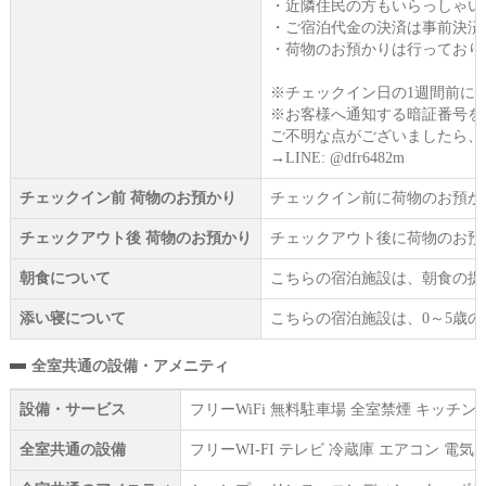
・近隣住民の方もいらっしゃい
・ご宿泊代金の決済は事前決済
・荷物のお預かりは行っており
※チェックイン日の1週間前に
※お客様へ通知する暗証番号を
ご不明な点がございましたら、
→LINE: @dfr6482m
チェックイン前 荷物のお預かり
チェックイン前に荷物のお預か
チェックアウト後 荷物のお預かり
チェックアウト後に荷物のお預
朝食について
こちらの宿泊施設は、朝食の提
添い寝について
こちらの宿泊施設は、0～5歳
全室共通の設備・アメニティ
設備・サービス
フリーWiFi 無料駐車場 全室禁煙 キッ
全室共通の設備
フリーWI‐FI テレビ 冷蔵庫 エアコン 