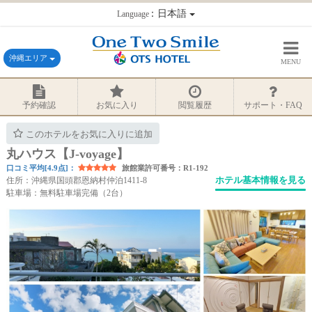
：日本語
Language
沖縄エリア
MENU
予約確認
お気に入り
閲覧履歴
サポート・FAQ
このホテルをお気に入りに追加
丸ハウス【J-voyage】
口コミ平均[4.9点]：
旅館業許可番号：R1-192
ホテル基本情報を見る
住所：沖縄県国頭郡恩納村仲泊1411-8
駐車場：無料駐車場完備（2台）