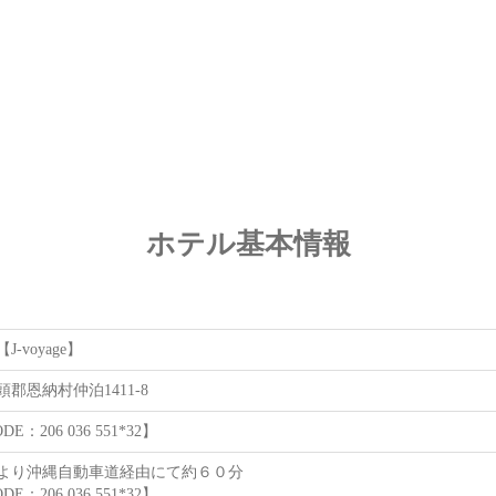
ホテル基本情報
-voyage】
郡恩納村仲泊1411-8
E：206 036 551*32】
より沖縄自動車道経由にて約６０分
E：206 036 551*32】