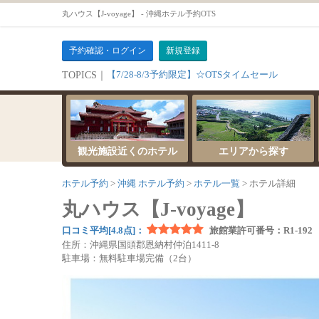
丸ハウス【J-voyage】 - 沖縄ホテル予約OTS
予約確認・ログイン
新規登録
【7/28-8/3予約限定】☆OTSタイムセール
TOPICS｜
観光施設近くのホテル
エリアから探す
ホテル予約
沖縄 ホテル予約
ホテル一覧
ホテル詳細
丸ハウス【J-voyage】
口コミ平均[4.8点]：
旅館業許可番号：R1-192
住所：沖縄県国頭郡恩納村仲泊1411-8
駐車場：無料駐車場完備（2台）