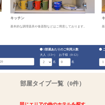
キッチン
基本的な調理器具や食器類などはご用意しております。
基
1部屋あたりのご利用人数
大人（13+）
お子様（0-12）
名
名
部屋タイプ一覧（0件）
同じエリアの他のホテルを探す