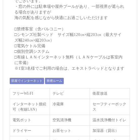
でございます。
・窓の外には駐車場や屋外プールがあり、一部視界が遮られ
る場合がありますが
海の気配を感じながら快適にお過ごしいただけます
□禁煙客室（含バルコニー）
□シモンズ社製ベッド サイズ幅120㎝×縦203㎝（最大サイ
ズ幅240㎝×縦203㎝）
□電気ケトル完備
□個別空調システム
□有線ＬＡＮインターネット無料（ＬＡＮケーブルは客室内
に常備）
※1室3名様でご利用の場合は、エキストラベッドとなります
部屋でインターネット
禁煙ルーム
フリーWI‐FI
テレビ
衛星放送
インターネット接続
冷蔵庫
セーフティーボック
可（有線LAN）
ス
電気ポット
空気清浄機
温水洗浄機付トイレ
ドライヤー
お茶セット
加湿器（貸出）