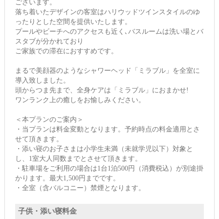
ございます。
落ち着いたデザインの客室はハリウッドツインスタイルのゆ
ったりとした空間を提供いたします。
プールやビーチへのアクセスも近く､バスルームは洗い場とバ
スタブが分かれており
ご家族での滞在におすすめです。
まるで美顔器のようなシャワーヘッド「ミラブル」を全室に
導入致しました。
頭からつま先まで、全身ケアは「ミラブル」におまかせ!
ワンランク上の癒しをお愉しみください。
＜本プランのご案内＞
・当プランは料金変動となります。予約時点の料金適用とさ
せて頂きます。
・添い寝のお子さまは小学生未満（未就学児以下）対象と
し、1室大人同数までとさせて頂きます。
・駐車場をご利用の場合は1台1泊500円（消費税込）が別途掛
かります。最大1,500円までです。
・全室（含バルコニー）禁煙となります。
子供・添い寝料金