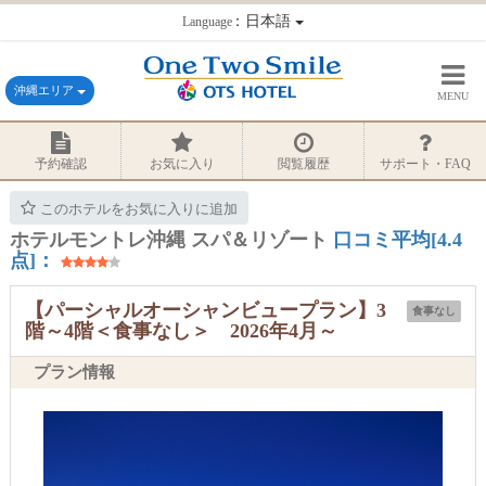
：日本語
Language
沖縄エリア
MENU
予約確認
お気に入り
閲覧履歴
サポート・FAQ
このホテルをお気に入りに追加
ホテルモントレ沖縄 スパ＆リゾート
口コミ平均[4.4
点]：
【パーシャルオーシャンビュープラン】3
食事なし
階～4階＜食事なし＞ 2026年4月～
プラン情報