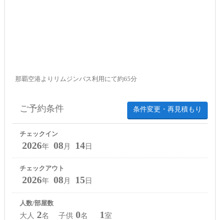
那覇空港よりリムジンバス利用にて約65分
ご予約条件
条件変更・再見積もり
チェックイン
2026
08
14
年
月
日
チェックアウト
2026
08
15
年
月
日
人数/部屋数
2
0
1
大人
名 子供
名
室