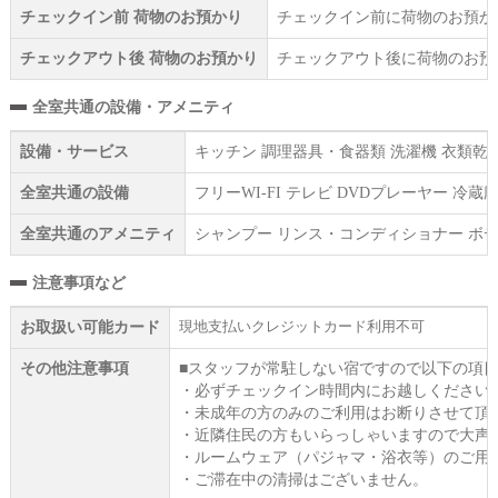
チェックイン前 荷物のお預かり
チェックイン前に荷物のお預か
チェックアウト後 荷物のお預かり
チェックアウト後に荷物のお預
全室共通の設備・アメニティ
設備・サービス
キッチン 調理器具・食器類 洗濯機 衣類乾燥
全室共通の設備
フリーWI‐FI テレビ DVDプレーヤー 冷
全室共通のアメニティ
シャンプー リンス・コンディショナー ボデ
注意事項など
現地支払いクレジットカード利用不可
お取扱い可能カード
その他注意事項
■スタッフが常駐しない宿ですので以下の項
・必ずチェックイン時間内にお越しください
・未成年の方のみのご利用はお断りさせて頂
・近隣住民の方もいらっしゃいますので大声
・ルームウェア（パジャマ・浴衣等）のご用
・ご滞在中の清掃はございません。