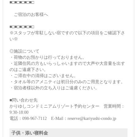
■□■□■□■□■□
ご宿泊のお客様へ
■□■□■□■□■□
※スタッフが常駐しない宿ですので以下の項目をご確認下さ
い※
◎施設について
・荷物のお預かりは行っておりません。
・近隣住民の方もいらっしゃいますので大声や大音量を出す
のはご遠慮下さい。
・ご滞在中の清掃はございません。
・タオル等のアメニティは初日分のみのご用意となります。
・宿泊者様以外の立ち入りはご遠慮ください。
■問い合わせ先
かりゆしコンドミニアムリゾート予約センター 営業時間：
9:30-18:00
電話：098-967-7112 E-Mail：reserve@kariyushi-condo.jp
子供・添い寝料金