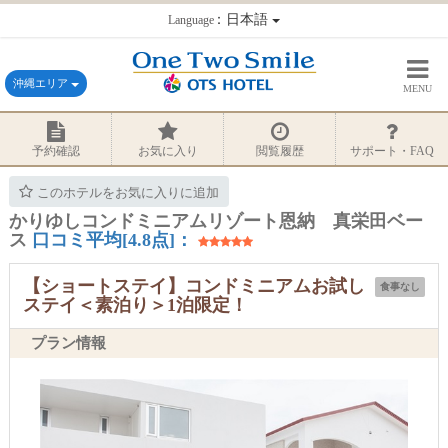
：日本語
Language
沖縄エリア
MENU
予約確認
お気に入り
閲覧履歴
サポート・FAQ
このホテルをお気に入りに追加
かりゆしコンドミニアムリゾート恩納 真栄田ベー
ス
口コミ平均[4.8点]：
【ショートステイ】コンドミニアムお試し
食事なし
ステイ＜素泊り＞1泊限定！
プラン情報