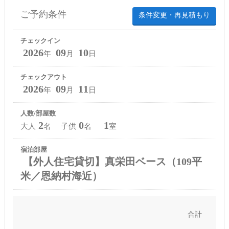
ご予約条件
条件変更・再見積もり
チェックイン
2026
09
10
年
月
日
チェックアウト
2026
09
11
年
月
日
人数/部屋数
2
0
1
大人
名 子供
名
室
宿泊部屋
【外人住宅貸切】真栄田ベース（109平
米／恩納村海近）
合計