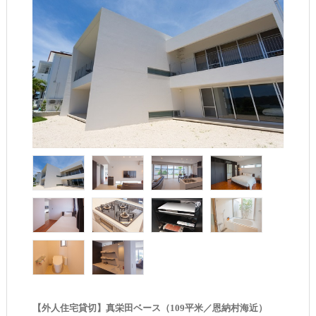
【外人住宅貸切】真栄田ベース（109平米／恩納村海近）