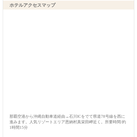
ホテルアクセスマップ
那覇空港から沖縄自動車道経由→石川ICをでて県道78号線を西に
進みます。人気リゾートエリア恩納村真栄田岬近く。所要時間/約
1時間15分