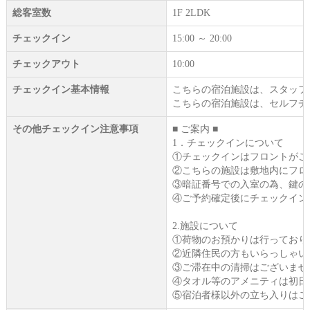
総客室数
1F 2LDK
チェックイン
15:00 ～ 20:00
チェックアウト
10:00
チェックイン基本情報
こちらの宿泊施設は、スタッフ
こちらの宿泊施設は、セルフチ
その他チェックイン注意事項
■ ご案内 ■
1．チェックインについて
①チェックインはフロントがご
②こちらの施設は敷地内にフロ
③暗証番号での入室の為、鍵の
④ご予約確定後にチェックインに
2.施設について
①荷物のお預かりは行っており
②近隣住民の方もいらっしゃい
③ご滞在中の清掃はございませ
④タオル等のアメニティは初日
⑤宿泊者様以外の立ち入りはご