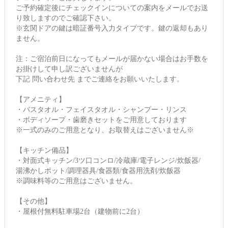
ご予約確定後にチェックインについての案内をメールでお送
り致しますのでご確認下さい。
※玄関ドアの鍵は暗証番号入力タイプです。鍵の返却もあり
ません。
注：ご宿泊前日になってもメールが届かない場合はお手数を
お掛けして申し訳ございませんが
下記 問い合わせ先 までご連絡をお願いいたします。
【アメニティ】
・バスタオル・フェイスタオル・シャンプー・リンス
・ボディソープ・歯磨きセットをご用意しております
※一式のみのご用意となり、お取替えはございません※
【キッチン備品】
・対面式キッチン/3ツ口コンロ/冷蔵庫/電子レンジ/炊飯器/
湯沸かしポット/調理器具/食器類/食器用洗剤/炊飯器
※調味料等のご用意はございません。
【その他】
・屋根付無料駐車場2台（建物前に2台）