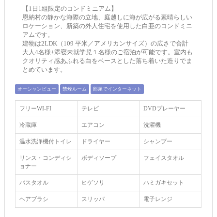
【1日1組限定のコンドミニアム】
恩納村の静かな海際の立地、庭越しに海が広がる素晴らしい
ロケーション、新築の外人住宅を使用した白亜のコンドミニ
アムです。
建物は2LDK（109 平米／アメリカンサイズ）の広さで合計
大人4名様+添寝未就学児１名様のご宿泊が可能です。室内も
クオリティ感あふれる白をベースとした落ち着いた造りでま
とめています。
オーシャンビュー
禁煙ルーム
部屋でインターネット
フリーWI‐FI
テレビ
DVDプレーヤー
冷蔵庫
エアコン
洗濯機
温水洗浄機付トイレ
ドライヤー
シャンプー
リンス・コンディシ
ボディソープ
フェイスタオル
ョナー
バスタオル
ヒゲソリ
ハミガキセット
ヘアブラシ
スリッパ
電子レンジ