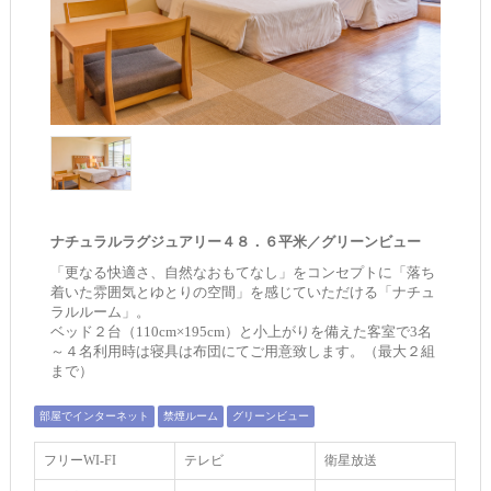
ナチュラルラグジュアリー４８．６平米／グリーンビュー
「更なる快適さ、自然なおもてなし」をコンセプトに「落ち
着いた雰囲気とゆとりの空間」を感じていただける「ナチュ
ラルルーム」。
ベッド２台（110cm×195cm）と小上がりを備えた客室で3名
～４名利用時は寝具は布団にてご用意致します。（最大２組
まで）
部屋でインターネット
禁煙ルーム
グリーンビュー
フリーWI‐FI
テレビ
衛星放送