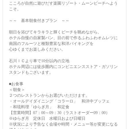
こころが自然に遊びだす楽園リゾート・ムーンビーチへよう
こそ。
～～ 基本朝食付きプラン ～～
朝日を浴びてキラキラと輝くビーチを眺めながら、
ホテル自慢の自家製パン、目の前で作るふわふわオムレツに
南国のフルーツと種類豊富な和洋バイキングを
心ゆくまでお楽しみください。
石川ＩＣより車で10分以内の立地
ホテル周辺には徒歩圏内にコンビニエンスストア・ガソリン
スタンドもございます。
■お食事
＜朝食＞
２つのレストランからお選びいただけます。
・オールデイダイニング「コラーロ」 和洋中ブッフェ
・和琉料理「ゆらぎ月」 和定食
【営業時間】07：00～09：30（ラストオーダー09：00）
※ゆらぎ月 定休日 水曜日および日曜日
※状況により予告なく会場や時間・メニュー等が変更になる