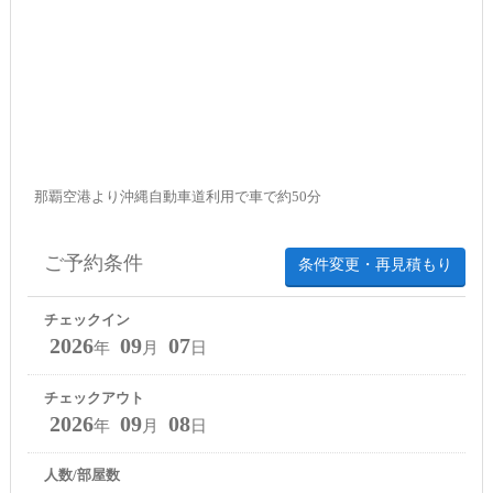
那覇空港より沖縄自動車道利用で車で約50分
ご予約条件
条件変更・再見積もり
チェックイン
2026
09
07
年
月
日
チェックアウト
2026
09
08
年
月
日
人数/部屋数