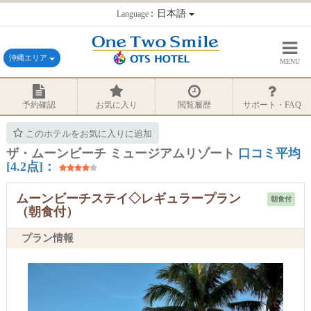
：日本語
Language
沖縄エリア
MENU
予約確認
お気に入り
閲覧履歴
サポート・FAQ
このホテルをお気に入りに追加
ザ・ムーンビーチ ミュージアムリゾート
口コミ平均
[4.2点]：
ムーンビーチステイ◇レギュラープラン
朝食付
（朝食付）
プラン情報