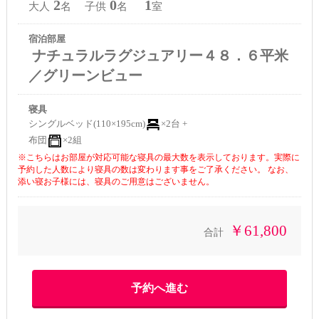
2
0
1
大人
名 子供
名
室
宿泊部屋
ナチュラルラグジュアリー４８．６平米
／グリーンビュー
寝具
シングルベッド(110×195cm)
×2台 +
布団
×2組
※こちらはお部屋が対応可能な寝具の最大数を表示しております。実際に
予約した人数により寝具の数は変わります事をご了承ください。 なお、
添い寝お子様には、寝具のご用意はございません。
￥61,800
合計