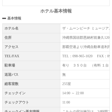
ホテル基本情報
基本情報
ホテル名
ザ・ムーンビーチ ミュージア
住所
沖縄県国頭郡恩納村前兼久1203
アクセス
那覇空港より沖縄自動車道利用
TEL/FAX
TEL：098-965-1020 FAX：098-
駐車場
有り ３５０台 （有料 １台
送迎バス
無
総客室数
255室
チェックイン
14:00 ～ 22:00
チェックアウト
11:00
チェックイン基本情報
こちらの宿泊施設は、24時間