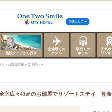
沖縄エリア
空港近くの
駅近くの
人気ホ
施設タイプから探す
ホテル
ホテル
ランキ
ラン・お部屋詳細～ご予約へ～
彡全室広々43㎡のお部屋でリゾートステイ 朝