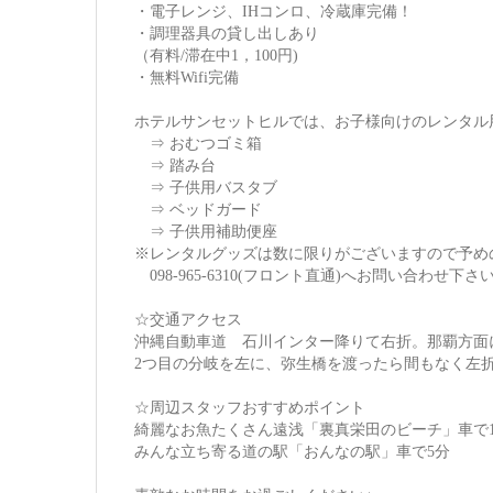
・電子レンジ、IHコンロ、冷蔵庫完備！
・調理器具の貸し出しあり
（有料/滞在中1，100円)
・無料Wifi完備
ホテルサンセットヒルでは、お子様向けのレンタル
⇒ おむつゴミ箱
⇒ 踏み台
⇒ 子供用バスタブ
⇒ ベッドガード
⇒ 子供用補助便座
※レンタルグッズは数に限りがございますので予め
098-965-6310(フロント直通)へお問い合わせ下さ
☆交通アクセス
沖縄自動車道 石川インター降りて右折。那覇方面
2つ目の分岐を左に、弥生橋を渡ったら間もなく左
☆周辺スタッフおすすめポイント
綺麗なお魚たくさん遠浅「裏真栄田のビーチ」車で1
みんな立ち寄る道の駅「おんなの駅」車で5分