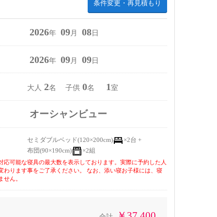
条件変更・再見積もり
2026
09
08
年
月
日
2026
09
09
年
月
日
2
0
1
大人
名 子供
名
室
オーシャンビュー
セミダブルベッド(120×200cm)
×2台 +
布団(90×190cm)
×2組
対応可能な寝具の最大数を表示しております。実際に予約した人
変わります事をご了承ください。 なお、添い寝お子様には、寝
ません。
￥37,400
合計