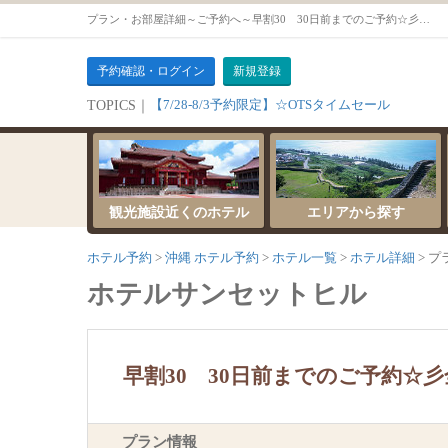
プラン・お部屋詳細～ご予約へ～早割30 30日前までのご予約☆彡全室広々43㎡のお部屋でリゾートステイ 朝食付【オーシャンビュー】
予約確認・ログイン
新規登録
【7/28-8/3予約限定】☆OTSタイムセール
TOPICS｜
観光施設近くのホテル
エリアから探す
ホテル予約
沖縄 ホテル予約
ホテル一覧
ホテル詳細
プ
ホテルサンセットヒル
早割30 30日前までのご予約☆
プラン情報