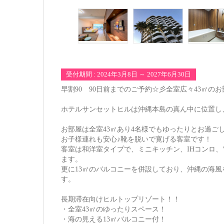
受付期間 : 2024年3月8日 ～ 2027年6月30日
早割90 90日前までのご予約☆彡全室広々43㎡
ホテルサンセットヒルは沖縄本島の真ん中に位置し
お部屋は全室43㎡あり4名様でもゆったりとお過ご
お子様連れも安心♪靴を脱いで寛げる客室です！
客室は和洋室タイプで、ミニキッチン、IHコンロ、
ます。
更に13㎡のバルコニーを併設しており、沖縄の海
す。
長期滞在向けヒルトップリゾート！！
・全室43㎡のゆったりスペース！
・海の見える13㎡バルコニー付！