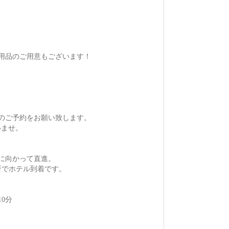
用品のご用意もございます！
のご予約をお願い致します。
いませ。
に向かって直進。
折でホテル到着です。
0分