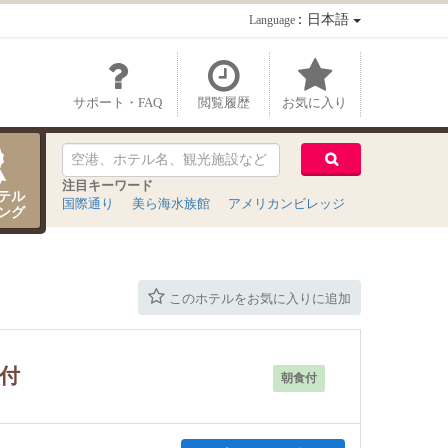
：日本語
Language
サポート・FAQ
閲覧履歴
お気に入り
注目キーワード
テル
国際通り
美ら海水族館
アメリカンビレッジ
ング
このホテルをお気に入りに追加
食付
朝食付