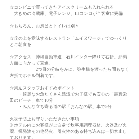
☆コンビニで買ってきたアイスクリームも入れられる
大きめの冷蔵庫、電子レンジ、IHコンロが全客室に完備
☆もちろん、お風呂とトイレは別々
☆丘の上を意味するレストラン「ムイヌワージ」でゆっくり
とご朝食を
☆アクセス 沖縄自動車道 石川インター降りて右折。那覇
方面に向かって直進。
2つ目の分岐を左に、弥生橋を渡ったら間もなく
左折でホテル到着です。
☆周辺スタッフおすすめポイント
・綺麗なお魚たくさん遠浅でお子様でも安心の「裏真栄
田のビーチ」車で10分
・みんな立ち寄る道の駅「おんなの駅」車で5分
火災予防上お守りいただきたい事項
※ホテル内にお客様がご自身で炊事用調理器材、火器及び火
薬、揮発油その他発火、引火性のある持ち込みは一切禁止し
ております。