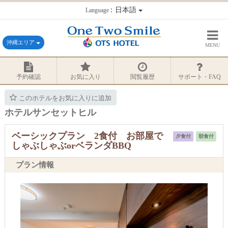
：日本語
Language
沖縄エリア
MENU
予約確認
お気に入り
閲覧履歴
サポート・FAQ
このホテルをお気に入りに追加
ホテルサンセットヒル
ベーシックプラン 2食付 お部屋で
夕食付
朝食付
しゃぶしゃぶorベランダBBQ
プラン情報