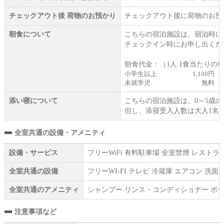
チェックアウト後 荷物のお預かり
チェックアウト後に荷物のお預
朝食について
こちらの宿泊施設は、宿泊時に
チェックイン時にお申し出くだ
朝食代金：（1人 1食当たりの
小学生以上
1,100円
未就学児
無料
添い寝について
こちらの宿泊施設は、0～5歳
但し、添寝受入人数は大人1名
全室共通の設備・アメニティ
設備・サービス
フリーWiFi 有料駐車場 全室禁煙 レス
全室共通の設備
フリーWI‐FI テレビ 冷蔵庫 エアコン 
全室共通のアメニティ
シャンプー リンス・コンディショナー ボデ
注意事項など