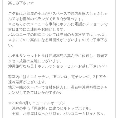
楽しみ下さい☆
ご夕食はお部屋の小上がりスペースで県内産豚のしゃぶしゃ
ぶ又はお部屋のベランダでＢＢＱが選べます。
※どちらかのメニューを事前にホテルに電話かメッセージで
前日までにご連絡をお願いします。
バルコニーでのBBQについては当日の天気次第ではしゃぶし
ゃぶにてのご案内になる可能性がございますのでご了承下さ
い。
ホテルサンセットヒルは沖縄本島の真ん中に位置し、観光ア
クセス抜群の立地にございます。
沖縄旅行なら是非ホテルサンセットヒルへお越し下さい(^^♪
客室内にはミニキッチン、IHコンロ、電子レンジ、2ドア冷
凍冷蔵庫がございます。
地元沖縄のスーパーで食材を購入し、滞在中沖縄料理にチャ
レンジしてみてはいかがですか♪
☆2018年9月リニューアルオープン
沖縄の中心「恩納村」に建つヒルトップホテル。
全室、お部屋はゆったり43㎡。バルコニーも13㎡と広々。