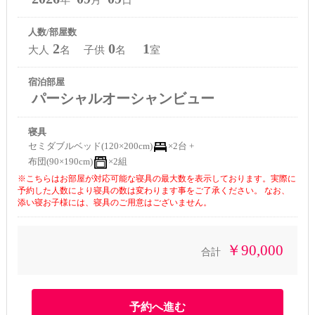
人数/部屋数
2
0
1
大人
名 子供
名
室
宿泊部屋
パーシャルオーシャンビュー
寝具
セミダブルベッド(120×200cm)
×2台 +
布団(90×190cm)
×2組
※こちらはお部屋が対応可能な寝具の最大数を表示しております。実際に
予約した人数により寝具の数は変わります事をご了承ください。 なお、
添い寝お子様には、寝具のご用意はございません。
￥90,000
合計