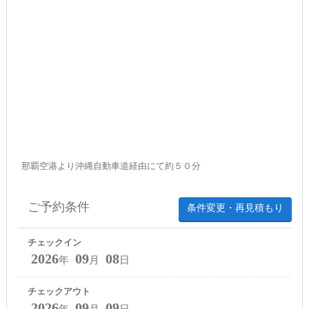
那覇空港より沖縄自動車道経由にて約５０分
ご予約条件
条件変更・再見積もり
チェックイン
2026
09
08
年
月
日
チェックアウト
2026
09
09
年
月
日