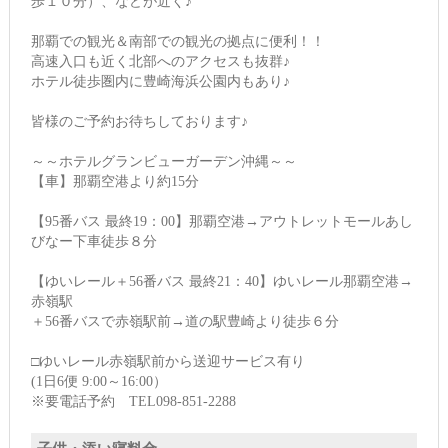
歩１０分）、などが近く♪
那覇での観光＆南部での観光の拠点に便利！！
高速入口も近く北部へのアクセスも抜群♪
ホテル徒歩圏内に豊崎海浜公園内もあり♪
皆様のご予約お待ちしております♪
～～ホテルグランビューガーデン沖縄～～
【車】那覇空港より約15分
【95番バス 最終19：00】那覇空港→アウトレットモールあし
びなー下車徒歩８分
【ゆいレール＋56番バス 最終21：40】ゆいレール那覇空港→
赤嶺駅
＋56番バスで赤嶺駅前→道の駅豊崎より徒歩６分
□ゆいレール赤嶺駅前から送迎サービス有り
(1日6便 9:00～16:00）
※要電話予約 TEL098-851-2288