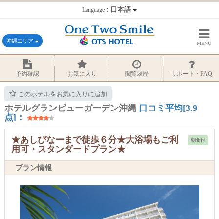
：日本語
Language
沖縄エリア
MENU
予約確認
お気に入り
閲覧履歴
サポート・FAQ
このホテルをお気に入りに追加
ホテルグランビューガーデン沖縄
口コミ平均[3.9
点]：
★あしびなーまで徒歩６分★大浴場もご利
朝食付
用可・スタンダードプラン★
プラン情報