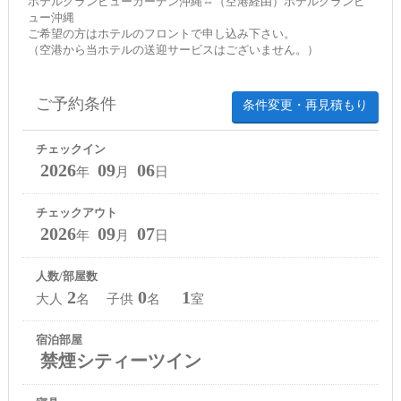
ホテルグランビューガーデン沖縄⇔（空港経由）ホテルグランビ
ュー沖縄
ご希望の方はホテルのフロントで申し込み下さい。
（空港から当ホテルの送迎サービスはございません。）
ご予約条件
条件変更・再見積もり
チェックイン
2026
09
06
年
月
日
チェックアウト
2026
09
07
年
月
日
人数/部屋数
2
0
1
大人
名 子供
名
室
宿泊部屋
禁煙シティーツイン