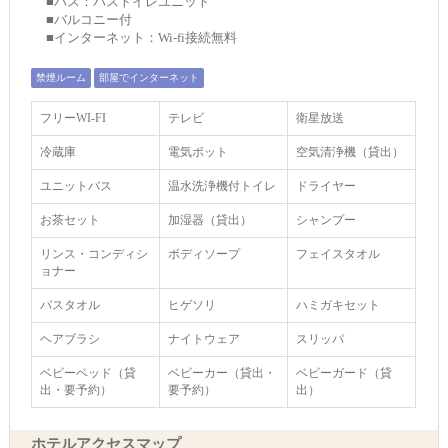
■バス：バストイレユニット
■バルコニー付
■インターネット：Wi-fi接続無料
禁煙ルーム
部屋でインターネット
フリーWI‐FI
テレビ
衛星放送
冷蔵庫
電気ポット
空気清浄機（貸出）
ユニットバス
温水洗浄機付トイレ
ドライヤー
お茶セット
加湿器（貸出）
シャンプー
リンス・コンディシ
ボディソープ
フェイスタオル
ョナー
バスタオル
ヒゲソリ
ハミガキセット
ヘアブラシ
ナイトウェア
スリッパ
ベビーベッド（貸
ベビーカー（貸出・
ベビーガード（貸
出・要予約）
要予約）
出）
ホテルアクセスマップ