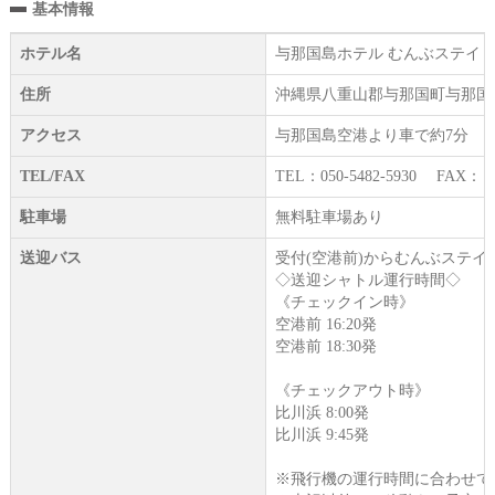
基本情報
ホテル名
与那国島ホテル むんぶステイ 
住所
沖縄県八重山郡与那国町与那国31
アクセス
与那国島空港より車で約7分
TEL/FAX
TEL：050-5482‐5930 FAX： -
駐車場
無料駐車場あり
送迎バス
受付(空港前)からむんぶステ
◇送迎シャトル運行時間◇
《チェックイン時》
空港前 16:20発
空港前 18:30発
《チェックアウト時》
比川浜 8:00発
比川浜 9:45発
※飛行機の運行時間に合わせて