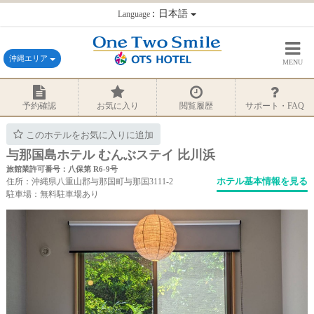
：日本語
Language
沖縄エリア
MENU
予約確認
お気に入り
閲覧履歴
サポート・FAQ
このホテルをお気に入りに追加
与那国島ホテル むんぶステイ 比川浜
旅館業許可番号：八保第 R6-9号
ホテル基本情報を見る
住所：沖縄県八重山郡与那国町与那国3111-2
駐車場：無料駐車場あり