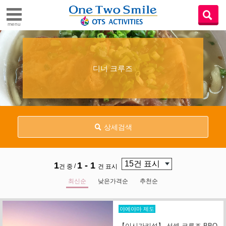
menu
디너 크루즈
상세검색
1
1 - 1
/
건 중
건 표시
최신순
낮은가격순
추천순
야에야마 제도
【이시가키섬】 선셋 크루즈 BBQ