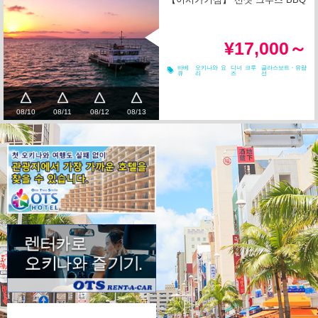
¥17,000～
바베
오키나와 요
디너 크루
글라스보트・유람
큐
리
즈
선
08/10
08/11
08/12
08/13