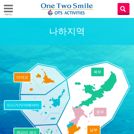
menu
나하지역
북부
미야코
이시가키/야에야마
중부
남부
케라마 제도