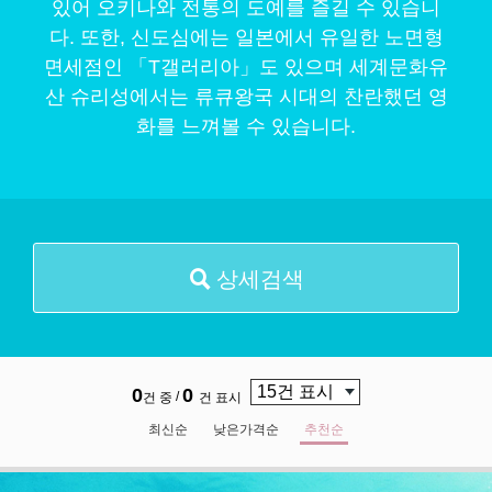
있어 오키나와 전통의 도예를 즐길 수 있습니
다. 또한, 신도심에는 일본에서 유일한 노면형
면세점인 「T갤러리아」도 있으며 세계문화유
산 슈리성에서는 류큐왕국 시대의 찬란했던 영
화를 느껴볼 수 있습니다.
상세검색
0
0
/
건 중
건 표시
최신순
낮은가격순
추천순