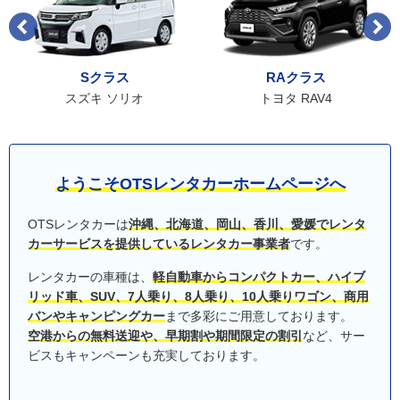
Sクラス
RAクラス
スズキ ソリオ
トヨタ RAV4
ようこそOTSレンタカー
ホームページへ
OTSレンタカーは
沖縄、北海道、岡山、香川、愛媛でレンタ
カーサービスを提供しているレンタカー事業者
です。
レンタカーの車種は、
軽自動車からコンパクトカー、ハイブ
リッド車、SUV、7人乗り、8人乗り、10人乗りワゴン、商用
バンやキャンピングカー
まで多彩にご用意しております。
空港からの無料送迎や、早期割や期間限定の割引
など、サー
ビスもキャンペーンも充実しております。