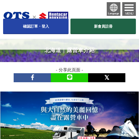
MENU
Language
確認訂單・登入
新會員註冊
北海道｜露營車介紹
- 分享此頁面 -