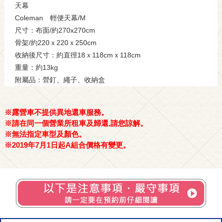
天幕
Coleman 輕便天幕/M
尺寸：布面/約270x270cm
骨架/約220ｘ220ｘ250cm
收納後尺寸：約直徑18ｘ118cmｘ118cm
重量：約13kg
附屬品：營釘、繩子、收納盒
※露營車不提供異地還車服務。
※請在同一個營業所租車及歸還,請您諒解。
※無法指定車型及顏色。
※2019年7月1日起A組合價格有變更。