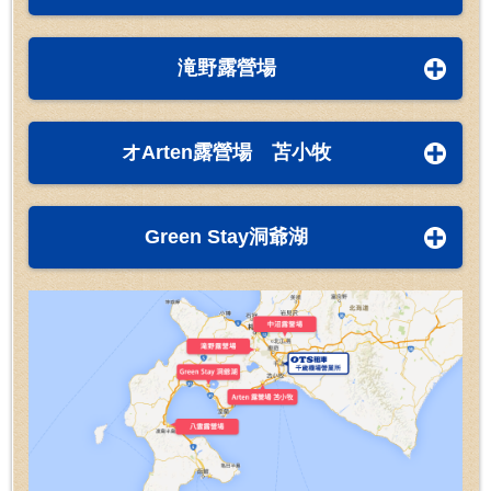
滝野露營場
オArten露營場 苫小牧
Green Stay洞爺湖