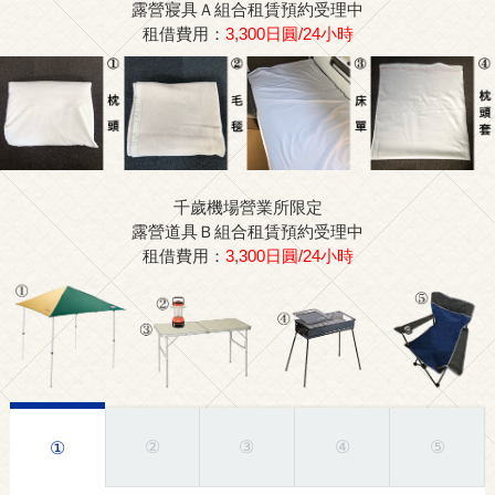
露營寢具Ａ組合租賃預約受理中
租借費用：
3,300日圓/24小時
千歲機場營業所限定
露營道具Ｂ組合租賃預約受理中
租借費用：
3,300日圓/24小時
②
③
④
⑤
①