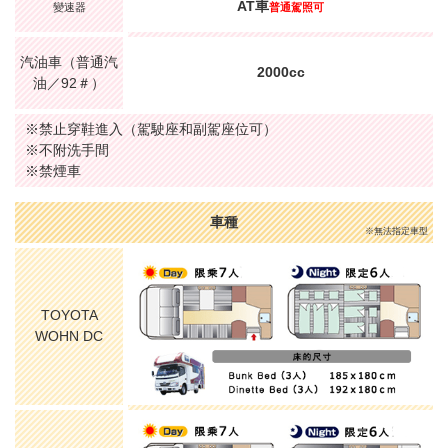
AT車
變速器
普通駕照可
汽油車（普通汽
2000cc
油／92＃）
※禁止穿鞋進入（駕駛座和副駕座位可）
※不附洗手間
※禁煙車
車種
※無法指定車型
TOYOTA
WOHN DC