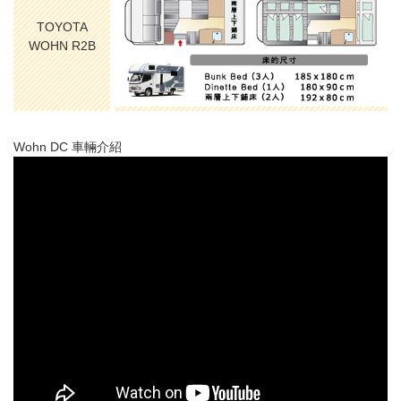
TOYOTA
WOHN R2B
Wohn DC 車輛介紹