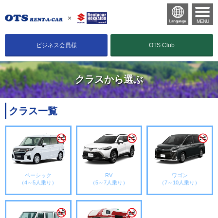
MENU
Language
ビジネス会員様
OTS Club
クラスから選ぶ
クラス一覧
ベーシック
RV
ワゴン
（4～5人乗り）
（5～7人乗り）
（7～10人乗り）