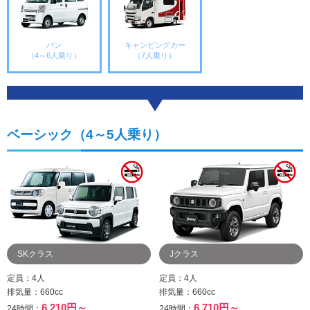
バン
キャンピングカー
（4～6人乗り）
（7人乗り）
ベーシック（4～5人乗り）
SKクラス
Jクラス
定員：4人
定員：4人
排気量：660cc
排気量：660cc
6,210円～
6,710円～
24時間：
24時間：