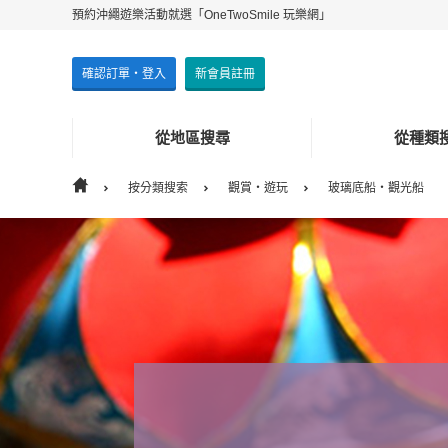
預約沖繩遊樂活動就選「OneTwoSmile 玩樂網」
確認訂單・登入
新會員註冊
從地區搜尋
從種類
按分類搜索
觀賞・遊玩
玻璃底船・觀光船
從地區搜尋
從種類搜尋
本島
體驗
其它離島
觀賞・遊
其他的
海上活動
美食