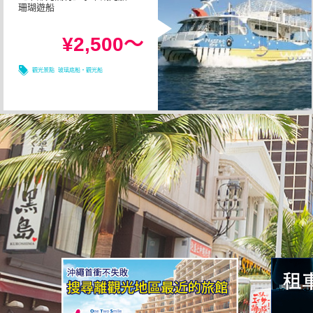
珊瑚遊船
1小時以内
所需時間
¥2,500～
08/12
08/13
08/10
08/11
觀光景點
玻璃底船・觀光船