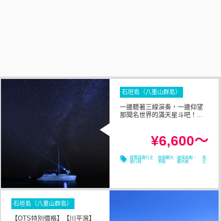
石垣島（八重山群島）
一邊聽著三線演奏，一邊仰望
那聞名世界的滿天星斗吧！...
1小時以内
所需時間
¥6,600～
08/09
08/10
08/11
08/12
導覽員隨行主
夜間觀光
玻璃底船・
其
題行程
景點
觀光船
它
石垣島（八重山群島）
【OTS特別價格】【川平灣】