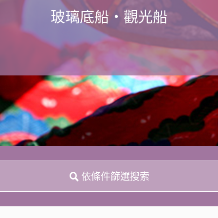
玻璃底船・觀光船
依條件篩選搜索