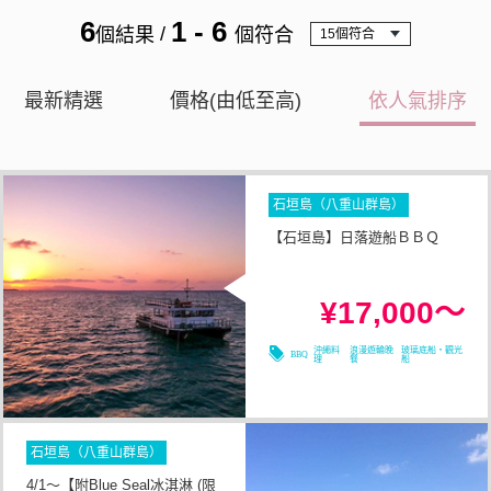
6
1 - 6
/
個結果
個符合
最新精選
價格(由低至高)
依人氣排序
石垣島（八重山群島）
【石垣島】日落遊船ＢＢＱ
3小時以内
所需時間
¥17,000～
08/09
08/10
08/11
08/12
沖繩料
浪漫遊輪晚
玻璃底船・觀光
BBQ
理
餐
船
石垣島（八重山群島）
4/1～【附Blue Seal冰淇淋 (限