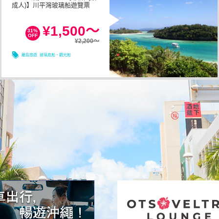
成人)】川平灣玻璃船遊覽票
1小時以内
所需時間
¥1,500～
31%
OFF
¥2,200～
08/08
08/09
08/10
08/11
離島旅遊
玻璃底船・觀光船