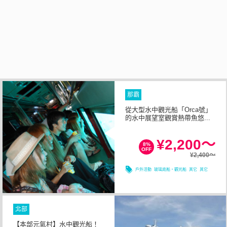
那霸
從大型水中觀光船「Orca號」
的水中展望室觀賞熱帶魚悠...
1小時以内
所需時間
¥2,200～
8%
OFF
¥2,400～
08/09
08/10
08/11
08/12
戶外活動
玻璃底船・觀光船
其它
其它
北部
【本部元氣村】水中觀光船！