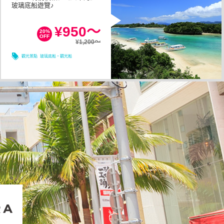
玻璃底船遊覽♪
1小時以内
所需時間
¥950～
20%
OFF
¥1,200～
08/09
08/10
08/11
08/12
觀光景點
玻璃底船・觀光船